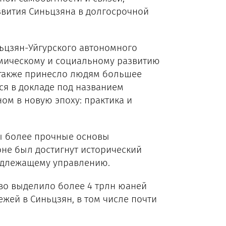
звития Синьцзяна в долгосрочной
ньцзян-Уйгурского автономного
омическому и социальному развитию
 также принесло людям большее
ся в докладе под названием
м в новую эпоху: практика и
ны более прочные основы
ионе был достигнут исторический
надлежащему управлению.
тво выделило более 4 трлн юаней
ежей в Синьцзян, в том числе почти