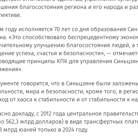
шения благосостояния региона и его народа и ра
пективе.
ом году исполняется 70 лет со дня образования Си
на. «Это способствовало беспрецедентному экон
ачительному улучшению благосостояния людей, а
ение успеха, счастья и безопасности», — отмечает
оводящие принципы КПК для управления Синьцзяно
ижения».
кументе говорится, что в Синьцзяне были заложе
ильности, мира и безопасности, кроме того, в рег
ход от хаоса к стабильности и от стабильности к 
асно докладу, с 2012 года центральное правительс
ло 562,3 млрд долларов) в виде трансфертных плат
8 млрд юаней только в 2024 году.