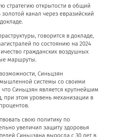
ю стратегию открытости в общий
ь золотой канал через евразийский
 докладе.
аструктуры, говорится в докладе,
агистралей по состоянию на 2024
количество гражданских воздушных
ные маршруты.
возможности, Синьцзян
омышленной системы со своими
 что Синьцзян является крупнейшим
д, при этом уровень механизации в
 процентов.
твовать свою политику по
ельно увеличил защиту здоровья
елей Синьцзяна выросла с 30 лет в