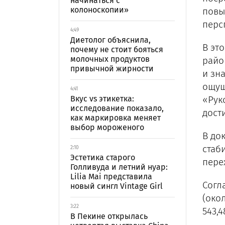
начинаться с
колоноскопии»
повы
перс
4:49
Диетолог объяснила,
В эт
почему не стоит бояться
молочных продуктов
райо
привычной жирности
и зн
ощущ
4:41
Вкус vs этикетка:
«Рук
исследование показало,
дост
как маркировка меняет
выбор мороженого
В до
стаб
2:10
Эстетика старого
пере
Голливуда и летний нуар:
Lilia Mai представила
Согл
новый сингл Vintage Girl
(око
3:22
543,4
В Пекине открылась