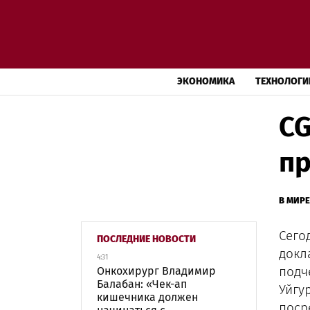
ЭКОНОМИКА
ТЕХНОЛОГИ
CG
пр
В МИРЕ
Сего
ПОСЛЕДНИЕ НОВОСТИ
докл
4:31
подч
Онкохирург Владимир
Балабан: «Чек-ап
Уйгу
кишечника должен
поср