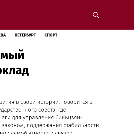
КВА
ПЕТЕРБУРГ
СПОРТ
амый
оклад
тия в своей истории, говорится в
арственного совета, где
аги для управления Синьцзян-
с законом, поддержания стабильности
ной самобытности и связей,