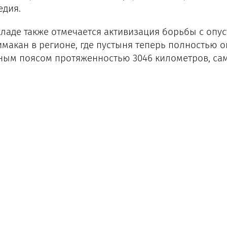
едия.
кладе также отмечается активизация борьбы с опу
имакан в регионе, где пустыня теперь полностью
ным поясом протяженностью 3046 километров, са