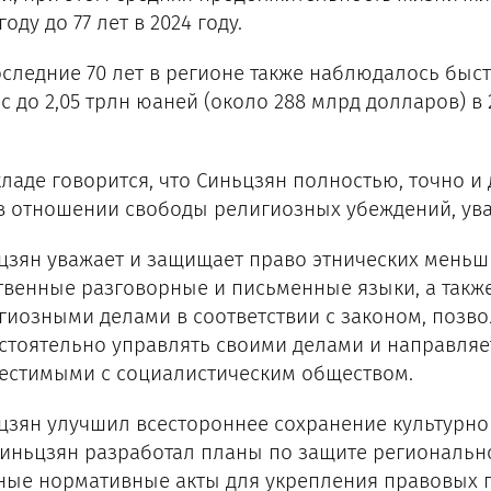
году до 77 лет в 2024 году.
оследние 70 лет в регионе также наблюдалось быс
 до 2,05 трлн юаней (около 288 млрд долларов) в 2
.
кладе говорится, что Синьцзян полностью, точно и
в отношении свободы религиозных убеждений, ув
цзян уважает и защищает право этнических меньши
твенные разговорные и письменные языки, а также
гиозными делами в соответствии с законом, позв
стоятельно управлять своими делами и направляе
естимыми с социалистическим обществом.
цзян улучшил всестороннее сохранение культурног
Синьцзян разработал планы по защите регионально
ные нормативные акты для укрепления правовых г