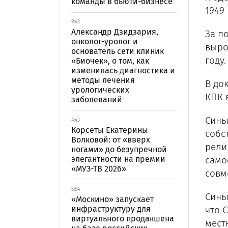
команды в бьюти-бизнесе
1949 
9:43
Александр Дзидзария,
За п
онколог-уролог и
вырос
основатель сети клиник
году
«Биочек», о том, как
изменилась диагностика и
методы лечения
В до
урологических
КПК 
заболеваний
Синь
4:43
Корсеты Екатерины
собс
Волковой: от «вверх
рели
ногами» до безупречной
элегантности на премии
само
«МУЗ-ТВ 2026»
совм
5:54
Синь
«Москино» запускает
инфраструктуру для
что 
виртуального продакшена
мест