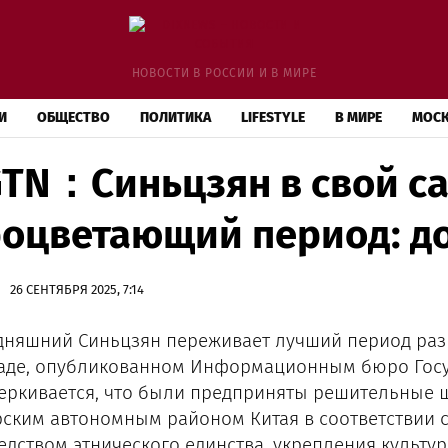
НОВОСТИ В РОССИИ И В МИРЕ
И
ОБЩЕСТВО
ПОЛИТИКА
LIFESTYLE
В МИРЕ
МОС
TN：Синьцзян в свой с
оцветающий период: д
26 СЕНТЯБРЯ 2025, 7:14
дняшний Синьцзян переживает лучший период разви
аде, опубликованном Информационным бюро Госуд
еркивается, что были предприняты решительные ш
рским автономным районом Китая в соответствии 
едством этнического единства, укрепления культур