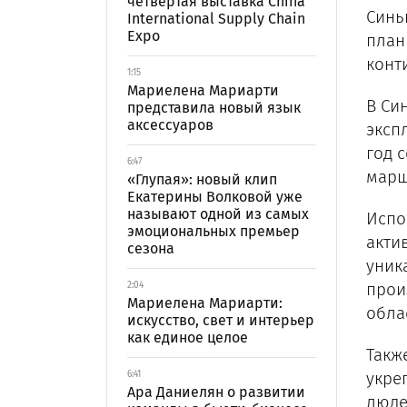
четвертая выставка China
Синь
International Supply Chain
Expo
план
конт
1:15
Мариелена Мариарти
В Си
представила новый язык
аксессуаров
эксп
год 
6:47
марш
«Глупая»: новый клип
Екатерины Волковой уже
называют одной из самых
Испо
эмоциональных премьер
акти
сезона
уник
прои
2:04
Мариелена Мариарти:
обла
искусство, свет и интерьер
как единое целое
Такж
укре
6:41
Ара Даниелян о развитии
люде