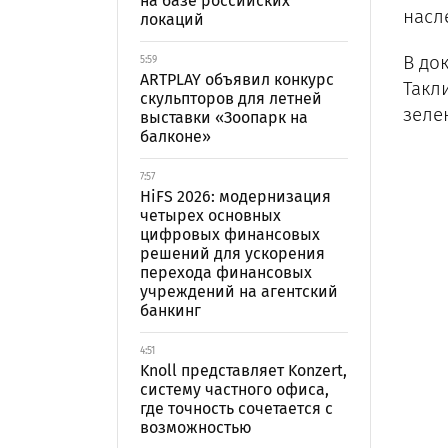
на базе российских
насл
локаций
В до
5:59
ARTPLAY объявил конкурс
Такл
скульпторов для летней
зеле
выставки «Зоопарк на
балконе»
7:57
HiFS 2026: модернизация
четырех основных
цифровых финансовых
решений для ускорения
перехода финансовых
учреждений на агентский
банкинг
4:51
Knoll представляет Konzert,
систему частного офиса,
где точность сочетается с
возможностью