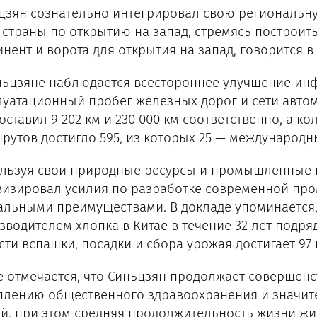
цзян сознательно интегрировал свою региональну
 страны по открытию на запад, стремясь построит
инент и ворота для открытия на запад, говорится в
ньцзяне наблюдается всестороннее улучшение инфр
луатационный пробег железных дорог и сети автом
составил 9 202 км и 230 000 км соответственно, а 
рутов достигло 595, из которых 25 — международ
льзуя свои природные ресурсы и промышленные 
визировал усилия по разработке современной пр
альными преимуществами. В докладе упоминается,
зводителем хлопка в Китае в течение 32 лет подря
сти вспашки, посадки и сбора урожая достигает 97
е отмечается, что Синьцзян продолжает совершенс
плению общественного здравоохранения и значит
й, при этом средняя продолжительность жизни жит