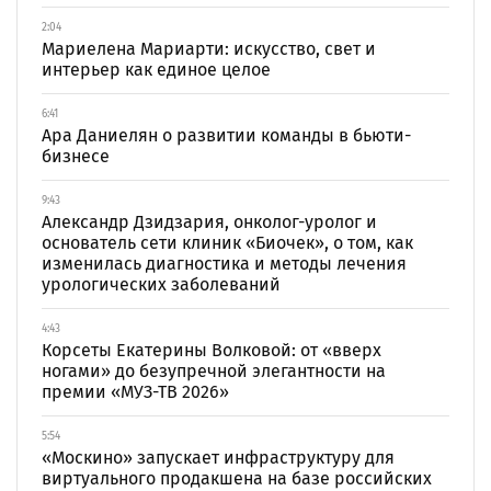
2:04
Мариелена Мариарти: искусство, свет и
интерьер как единое целое
6:41
Ара Даниелян о развитии команды в бьюти-
бизнесе
9:43
Александр Дзидзария, онколог-уролог и
основатель сети клиник «Биочек», о том, как
изменилась диагностика и методы лечения
урологических заболеваний
4:43
Корсеты Екатерины Волковой: от «вверх
ногами» до безупречной элегантности на
премии «МУЗ-ТВ 2026»
5:54
«Москино» запускает инфраструктуру для
виртуального продакшена на базе российских