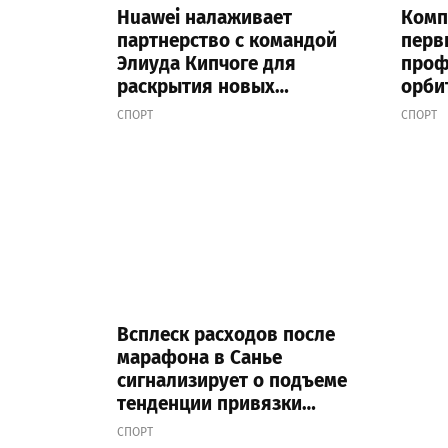
Huawei налаживает
Комп
партнерство с командой
перв
Элиуда Кипчоге для
проф
раскрытия новых
орби
возможностей в спорте
орга
СПОРТ
СПОРТ
чемп
окол
г.
Всплеск расходов после
марафона в Санье
сигнализирует о подъеме
тенденции привязки
путешествий к забегам
СПОРТ