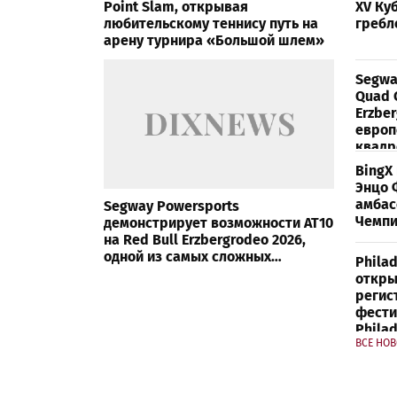
Point Slam, открывая
XV Ку
любительскому теннису путь на
гребл
арену турнира «Большой шлем»
Segwa
Quad C
Erzbe
европ
квадр
BingX
Энцо 
амбас
Segway Powersports
Чемпи
демонстрирует возможности AT10
на Red Bull Erzbergrodeo 2026,
одной из самых сложных
Philad
внедорожных гонок в мире
откры
регис
фестив
Philad
ВСЕ НО