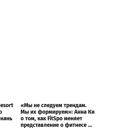
esort
«Мы не следуем трендам.
о
Мы их формируем»: Анна Ки
йнань
о том, как FitSpo меняет
представление о фитнесе и