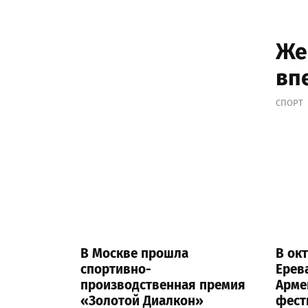
Же
вп
СПОРТ
В Москве прошла
В окт
спортивно-
Ерев
производственная премия
Арме
«Золотой Диалкон»
фест