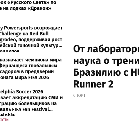
бок «Русского Света» по
е на лодках «Дракон»
y Powersports возрождает
hallenge на Red Bull
rgrodeo, поддерживая рост
ейской гоночной культуры
От лаборатор
оциклов
наука о трен
 назначает чемпиона мира
Фернандеса глобальным
Бразилию с H
садором в преддверии
оната мира FIFA 2026
Runner 2
elphia Soccer 2026
СПОРТ
вает аккредитацию СМИ и
трацию болельщиков на
аль FIFA Fan Festival
elphia
ВОСТИ