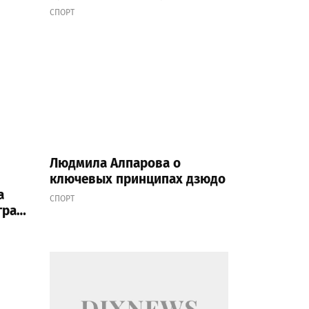
заботе о себе
СПОРТ
Людмила Алпарова о
ключевых принципах дзюдо
а
СПОРТ
грах