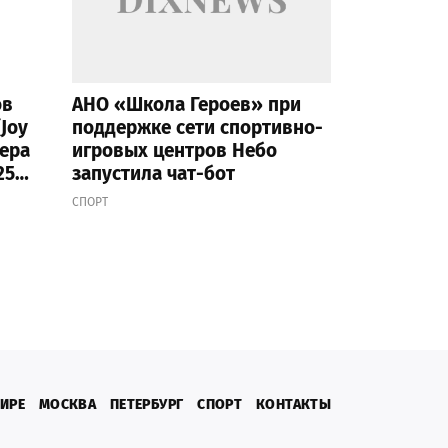
ов
АНО «Школа Героев» при
Joy
поддержке сети спортивно-
цера
игровых центров Небо
25
запустила чат-бот
СПОРТ
МИРЕ
МОСКВА
ПЕТЕРБУРГ
СПОРТ
КОНТАКТЫ