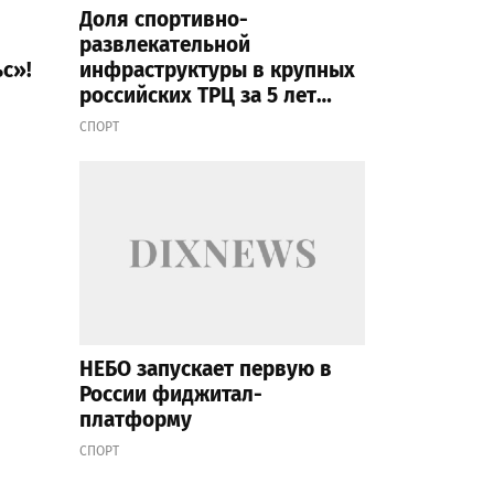
Доля спортивно-
развлекательной
с»!
инфраструктуры в крупных
российских ТРЦ за 5 лет
выросла в 3 раза
СПОРТ
НЕБО запускает первую в
России фиджитал-
платформу
СПОРТ