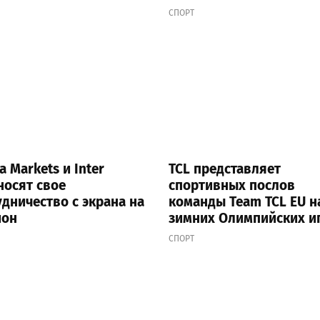
nia
СПОРТ
a Markets и Inter
TCL представляет
носят свое
спортивных послов
удничество с экрана на
команды Team TCL EU н
ион
зимних Олимпийских и
2026 года в Милане и
СПОРТ
Кортине