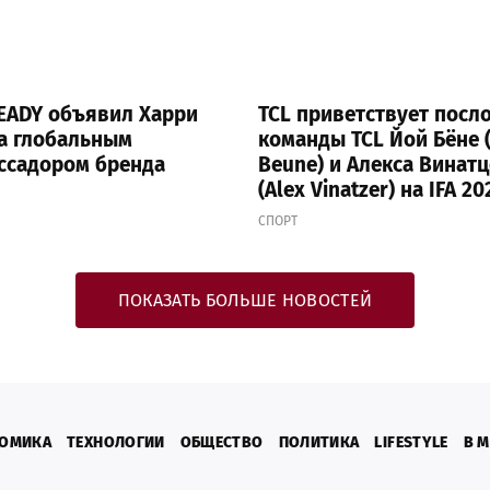
EADY объявил Харри
TCL приветствует посл
а глобальным
команды TCL Йой Бёне (
ссадором бренда
Beune) и Алекса Винат
(Alex Vinatzer) на IFA 20
Berlin
СПОРТ
ПОКАЗАТЬ БОЛЬШЕ НОВОСТЕЙ
ОМИКА
ТЕХНОЛОГИИ
ОБЩЕСТВО
ПОЛИТИКА
LIFESTYLE
В 