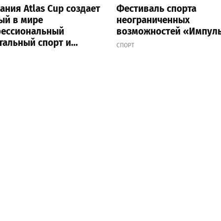
ания Atlas Cup создает
Фестиваль спорта
ый в мире
неограниченных
ессиональный
возможностей «Импуль
тальный спорт и
СПОРТ
низует первый
ионат на низкой
оземной орбите в 2028