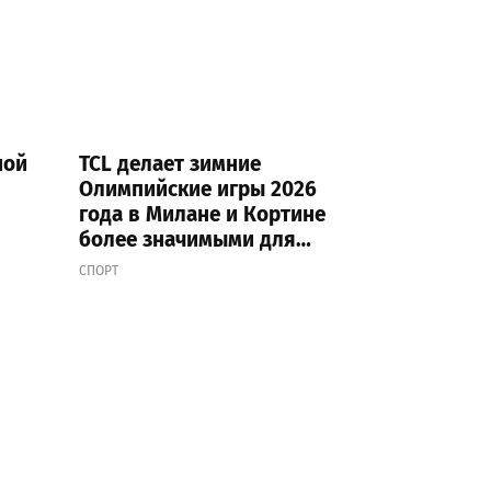
ной
TCL делает зимние
Олимпийские игры 2026
года в Милане и Кортине
более значимыми для
болельщиков и спортсменов
СПОРТ
благодаря видению «Это
ваше великолепие»