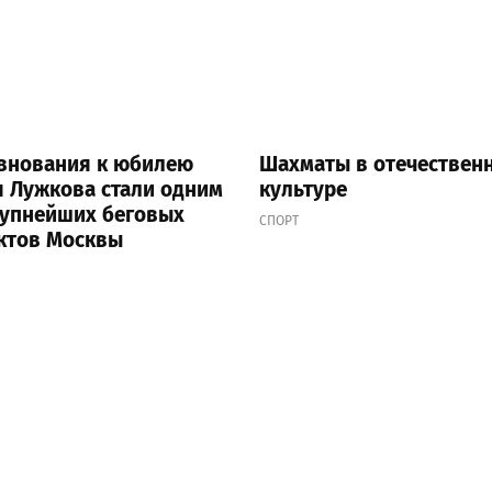
внования к юбилею
Шахматы в отечествен
 Лужкова стали одним
культуре
рупнейших беговых
СПОРТ
ктов Москвы