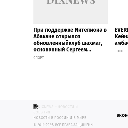
При поддержке Интелиона в
EVER
Абакане открылся
Кейн
обновленныйклуб шахмат,
амба
основанный Сергеем
СПОРТ
Карякиным
СПОРТ
ЭКОН
НОВОСТИ В РОССИИ И В МИРЕ
© 2011-2026. ВСЕ ПРАВА ЗАЩИЩЕНЫ