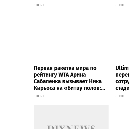
Arme
СПОРТ
СПОРТ
Первая ракетка мира по
Ultim
рейтингу WTA Арина
пере
Сабаленка вызывает Ника
сотр
Кирьоса на «Битву полов:
стад
The Dubai Showdown»
СПОРТ
СПОРТ