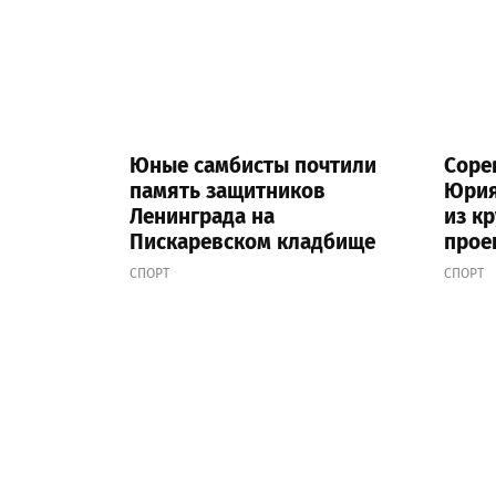
Юные самбисты почтили
Соре
память защитников
Юрия
Ленинграда на
из к
Пискаревском кладбище
прое
СПОРТ
СПОРТ