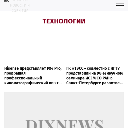
ТЕХНОЛОГИИ
Hisense представляет PX4 Pro,
ГК «ТЭСС» совместно с НГТУ
превращая
представили на 98-м научном
профессиональный
семинаре ИСЭМ СО РАН в
кинематографический опыт в
Санкт-Петербурге развитие
часть домашней жизни
технологии
децентрализованного
управления энергосистемами
с элементами роевого
интеллекта