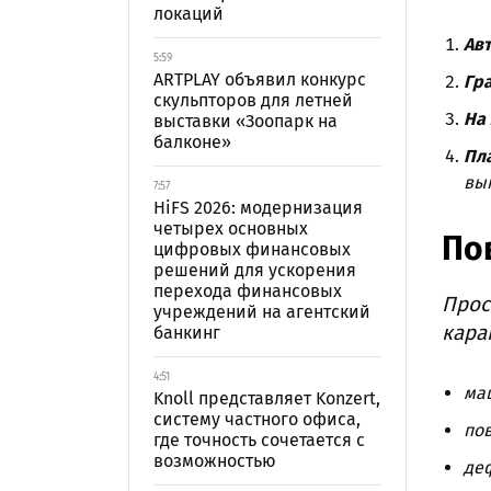
локаций
Ав
5:59
ARTPLAY объявил конкурс
Гр
скульпторов для летней
На
выставки «Зоопарк на
балконе»
Пл
вып
7:57
HiFS 2026: модернизация
четырех основных
По
цифровых финансовых
решений для ускорения
перехода финансовых
Прос
учреждений на агентский
кара
банкинг
4:51
ма
Knoll представляет Konzert,
систему частного офиса,
по
где точность сочетается с
возможностью
де