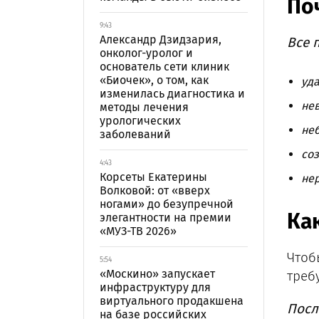
По
9:43
Александр Дзидзария,
Все 
онколог-уролог и
основатель сети клиник
«Биочек», о том, как
уда
изменилась диагностика и
не
методы лечения
урологических
не
заболеваний
со
4:43
Корсеты Екатерины
нер
Волковой: от «вверх
ногами» до безупречной
Ка
элегантности на премии
«МУЗ-ТВ 2026»
Чтоб
5:54
«Москино» запускает
треб
инфраструктуру для
виртуального продакшена
Посл
на базе российских