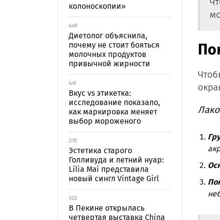
Чт
колоноскопии»
мо
4:49
Диетолог объяснила,
почему не стоит бояться
По
молочных продуктов
привычной жирности
Чтоб
4:41
окра
Вкус vs этикетка:
исследование показало,
Лако
как маркировка меняет
выбор мороженого
Гру
2:10
ак
Эстетика старого
Голливуда и летний нуар:
Осн
Lilia Mai представила
новый сингл Vintage Girl
По
не
3:22
В Пекине открылась
четвертая выставка China