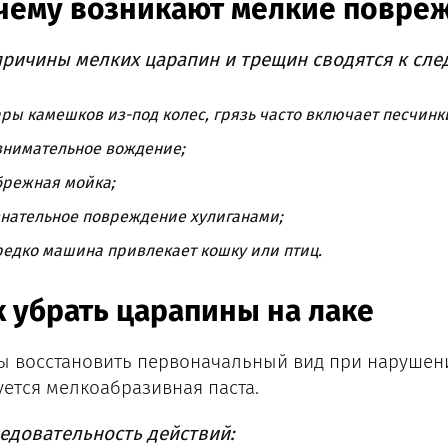
чему возникают мелкие повреж
причины мелких царапин и трещин сводятся к сл
ры камешков из-под колес, грязь часто включает песчинк
внимательное вождение;
брежная мойка;
знательное повреждение хулиганами;
едко машина привлекает кошку или птиц.
к убрать царапины на лаке
ы восстановить первоначальный вид при нарушени
уется мелкоабразивная паста.
едовательность действий: