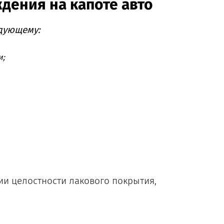
дения на капоте авто
едующему:
и;
и целостности лакового покрытия,