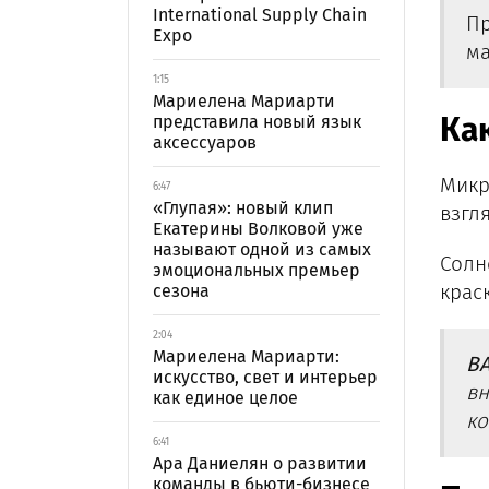
International Supply Chain
Пр
Expo
ма
1:15
Мариелена Мариарти
Ка
представила новый язык
аксессуаров
Микр
6:47
«Глупая»: новый клип
взгл
Екатерины Волковой уже
называют одной из самых
Солн
эмоциональных премьер
крас
сезона
2:04
Мариелена Мариарти:
В
искусство, свет и интерьер
вн
как единое целое
ко
6:41
Ара Даниелян о развитии
команды в бьюти-бизнесе