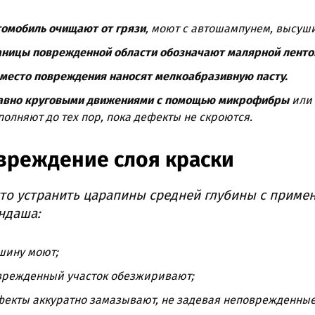
томобиль очищают от грязи
, моют с автошампунем, высуш
аницы поврежденной области обозначают малярной ленто
 место повреждения наносят мелкоабразивную пасту.
авно круговыми движениями с помощью микрофибры
или
олняют до тех пор, пока дефекты не скроются.
вреждение слоя краски
то устранить царапины средней глубины с приме
ндаша:
шину моют;
врежденный участок обезжиривают;
фекты аккуратно замазывают, не задевая неповрежденные