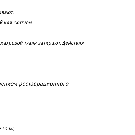
ивают.
й
или скотчем.
 махровой ткани затирают. Действия
нением реставрационного
 зоны;