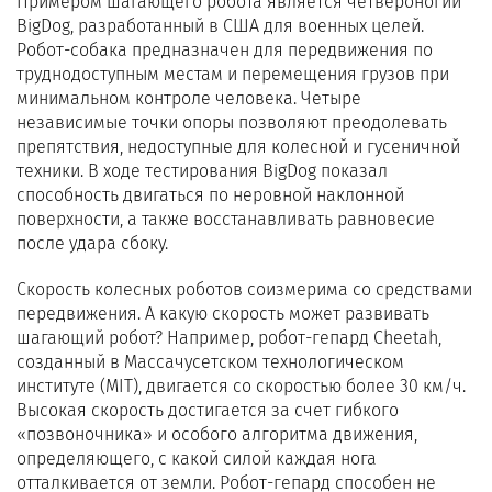
Примером шагающего робота является четвероногий
BigDog, разработанный в США для военных целей.
Робот-собака предназначен для передвижения по
труднодоступным местам и перемещения грузов при
минимальном контроле человека. Четыре
независимые точки опоры позволяют преодолевать
препятствия, недоступные для колесной и гусеничной
техники. В ходе тестирования BigDog показал
способность двигаться по неровной наклонной
поверхности, а также восстанавливать равновесие
после удара сбоку.
Скорость колесных роботов соизмерима со средствами
передвижения. А какую скорость может развивать
шагающий робот? Например, робот-гепард Cheetah,
созданный в Массачусетском технологическом
институте (MIT), двигается со скоростью более 30 км/ч.
Высокая скорость достигается за счет гибкого
«позвоночника» и особого алгоритма движения,
определяющего, с какой силой каждая нога
отталкивается от земли. Робот-гепард способен не