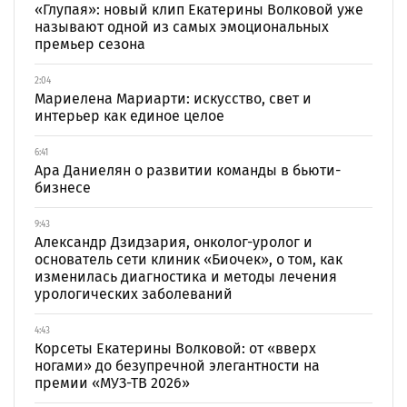
«Глупая»: новый клип Екатерины Волковой уже
называют одной из самых эмоциональных
премьер сезона
2:04
Мариелена Мариарти: искусство, свет и
интерьер как единое целое
6:41
Ара Даниелян о развитии команды в бьюти-
бизнесе
9:43
Александр Дзидзария, онколог-уролог и
основатель сети клиник «Биочек», о том, как
изменилась диагностика и методы лечения
урологических заболеваний
4:43
Корсеты Екатерины Волковой: от «вверх
ногами» до безупречной элегантности на
премии «МУЗ-ТВ 2026»