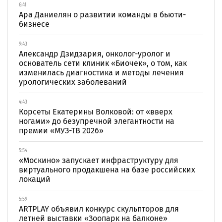
6:41
Ара Даниелян о развитии команды в бьюти-
бизнесе
9:43
Александр Дзидзария, онколог-уролог и
основатель сети клиник «Биочек», о том, как
изменилась диагностика и методы лечения
урологических заболеваний
4:43
Корсеты Екатерины Волковой: от «вверх
ногами» до безупречной элегантности на
премии «МУЗ-ТВ 2026»
5:54
«Москино» запускает инфраструктуру для
виртуального продакшена на базе российских
локаций
5:59
ARTPLAY объявил конкурс скульпторов для
летней выставки «Зоопарк на балконе»