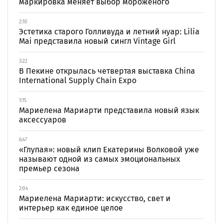
маркировка меняет выбор мороженого
2:10
Эстетика старого Голливуда и летний нуар: Lilia
Mai представила новый сингл Vintage Girl
3:22
В Пекине открылась четвертая выставка China
International Supply Chain Expo
1:15
Мариелена Мариарти представила новый язык
аксессуаров
6:47
«Глупая»: новый клип Екатерины Волковой уже
называют одной из самых эмоциональных
премьер сезона
2:04
Мариелена Мариарти: искусство, свет и
интерьер как единое целое