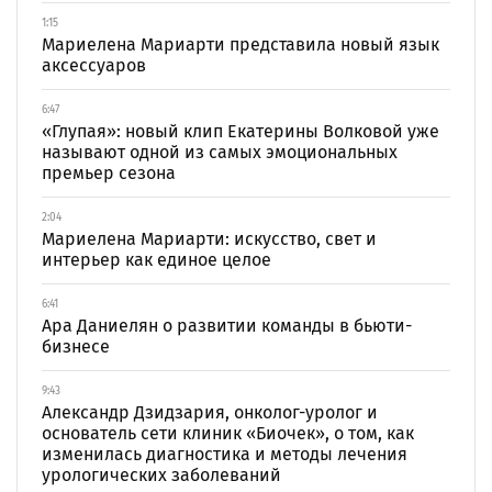
1:15
Мариелена Мариарти представила новый язык
аксессуаров
6:47
«Глупая»: новый клип Екатерины Волковой уже
называют одной из самых эмоциональных
премьер сезона
2:04
Мариелена Мариарти: искусство, свет и
интерьер как единое целое
6:41
Ара Даниелян о развитии команды в бьюти-
бизнесе
9:43
Александр Дзидзария, онколог-уролог и
основатель сети клиник «Биочек», о том, как
изменилась диагностика и методы лечения
урологических заболеваний