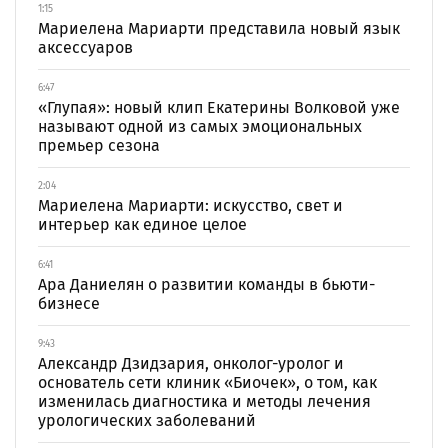
1:15
Мариелена Мариарти представила новый язык
аксессуаров
6:47
«Глупая»: новый клип Екатерины Волковой уже
называют одной из самых эмоциональных
премьер сезона
2:04
Мариелена Мариарти: искусство, свет и
интерьер как единое целое
6:41
Ара Даниелян о развитии команды в бьюти-
бизнесе
9:43
Александр Дзидзария, онколог-уролог и
основатель сети клиник «Биочек», о том, как
изменилась диагностика и методы лечения
урологических заболеваний