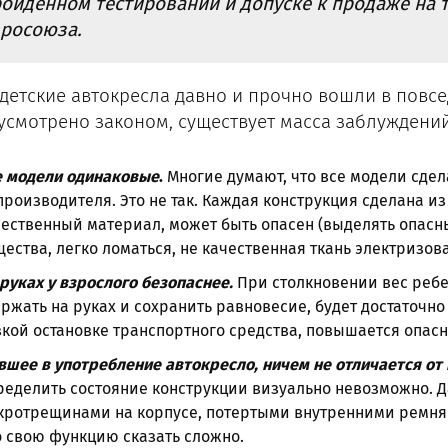
ойденном тестировании и допуске к продаже на 
росоюза.
 детские автокресла давно и прочно вошли в повс
усмотрено законом, существует масса заблуждений
е модели одинаковые
.
Многие думают, что все модели сдел
производителя. Это не так. Каждая конструкция сделана из
ественный материал, может быть опасен (выделять опасн
ества, легко ломаться, не качественная ткань электризов
руках у взрослого безопаснее.
При столкновении вес ребе
ржать на руках и сохранить равновесие, будет достаточно
кой остановке транспортного средства, повышается опасн
шее в употребление автокресло, ничем не отличается от 
еделить состояние конструкции визуально невозможно. Да
кротрещинами на корпусе, потертыми внутренними ремня
 свою функцию сказать сложно.