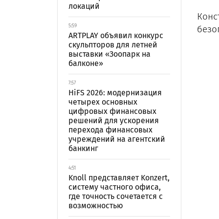
локаций
Конс
5:59
безо
ARTPLAY объявил конкурс
скульпторов для летней
выставки «Зоопарк на
балконе»
7:57
HiFS 2026: модернизация
четырех основных
цифровых финансовых
решений для ускорения
перехода финансовых
учреждений на агентский
банкинг
4:51
Knoll представляет Konzert,
систему частного офиса,
где точность сочетается с
возможностью