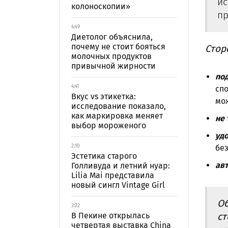
ис
колоноскопии»
пр
4:49
Диетолог объяснила,
почему не стоит бояться
Стор
молочных продуктов
привычной жирности
под
4:41
спо
Вкус vs этикетка:
мо
исследование показало,
как маркировка меняет
не 
выбор мороженого
удо
2:10
без
Эстетика старого
авт
Голливуда и летний нуар:
Lilia Mai представила
новый сингл Vintage Girl
Об
3:22
В Пекине открылась
ст
четвертая выставка China