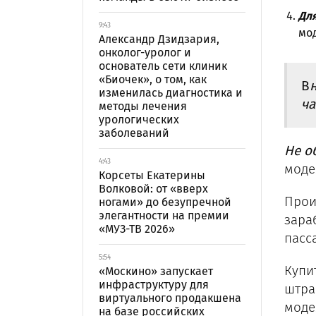
Дл
9:43
мод
Александр Дзидзария,
онколог-уролог и
основатель сети клиник
«Биочек», о том, как
В
изменилась диагностика и
ча
методы лечения
урологических
заболеваний
Не о
4:43
моде
Корсеты Екатерины
Волковой: от «вверх
Прои
ногами» до безупречной
элегантности на премии
зара
«МУЗ-ТВ 2026»
пасса
5:54
Купи
«Москино» запускает
инфраструктуру для
штра
виртуального продакшена
моде
на базе российских