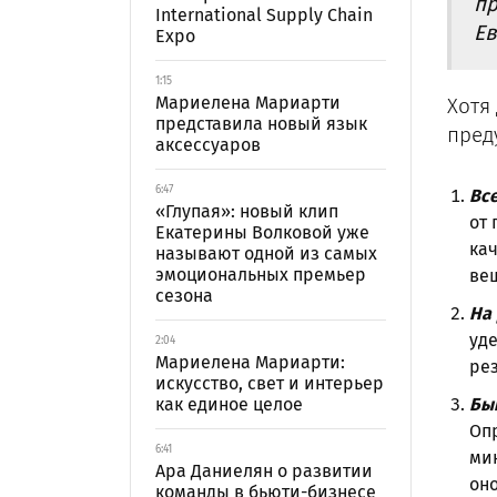
пр
International Supply Chain
Ев
Expo
1:15
Мариелена Мариарти
Хотя
представила новый язык
пред
аксессуаров
6:47
Вс
«Глупая»: новый клип
от 
Екатерины Волковой уже
кач
называют одной из самых
эмоциональных премьер
вещ
сезона
На 
уде
2:04
Мариелена Мариарти:
рез
искусство, свет и интерьер
как единое целое
Быв
Опр
6:41
ми
Ара Даниелян о развитии
оно
команды в бьюти-бизнесе