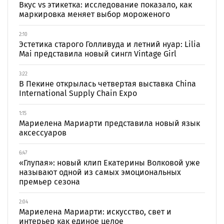
Вкус vs этикетка: исследование показало, как
маркировка меняет выбор мороженого
2:10
Эстетика старого Голливуда и летний нуар: Lilia
Mai представила новый сингл Vintage Girl
3:22
В Пекине открылась четвертая выставка China
International Supply Chain Expo
1:15
Мариелена Мариарти представила новый язык
аксессуаров
6:47
«Глупая»: новый клип Екатерины Волковой уже
называют одной из самых эмоциональных
премьер сезона
2:04
Мариелена Мариарти: искусство, свет и
интерьер как единое целое