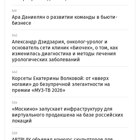
6:41
Ара Даниелян о развитии команды в бьюти-
бизнесе
9:43
Александр Дзидзария, онколог-уролог и
основатель сети клиник «Биочек», о том, как
изменилась диагностика и методы лечения
урологических заболеваний
4:43
Корсеты Екатерины Волковой: от «вверх
ногами» до безупречной элегантности на
премии «МУЗ-ТВ 2026»
5:54
«Москино» запускает инфраструктуру для
виртуального продакшена на базе российских
локаций
5:59
ARTPLAY объявил конкурс скульпторов для