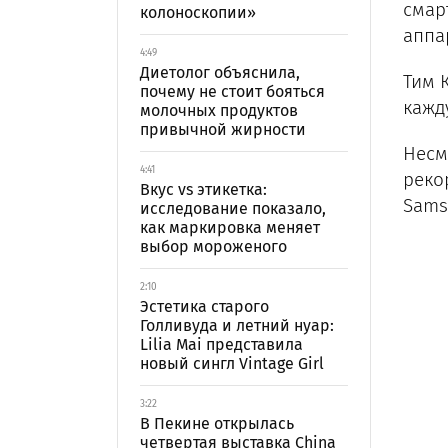
смар
колоноскопии»
аппа
4:49
Диетолог объяснила,
Тим 
почему не стоит бояться
кажд
молочных продуктов
привычной жирности
Несм
4:41
реко
Вкус vs этикетка:
Sams
исследование показало,
как маркировка меняет
выбор мороженого
2:10
Эстетика старого
Голливуда и летний нуар:
Lilia Mai представила
новый сингл Vintage Girl
3:22
В Пекине открылась
четвертая выставка China