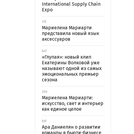
International Supply Chain
Expo
1:15
Мариелена Мариарти
представила новый язык
аксессуаров
6:47
«Глупая»: новый клип
Екатерины Волковой уже
называют одной из самых
эмоциональных премьер
сезона
2:04
Мариелена Мариарти:
искусство, свет и интерьер
как единое целое
6:41
Ара Даниелян о развитии
команды в бьюти-бизнесе