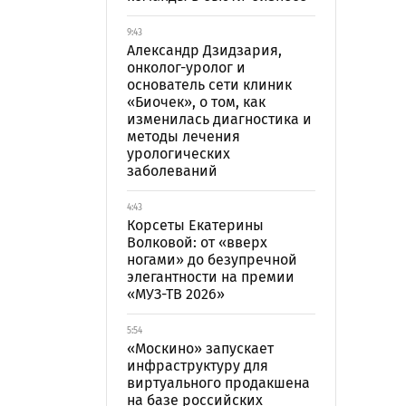
9:43
Александр Дзидзария,
онколог-уролог и
основатель сети клиник
«Биочек», о том, как
изменилась диагностика и
методы лечения
урологических
заболеваний
4:43
Корсеты Екатерины
Волковой: от «вверх
ногами» до безупречной
элегантности на премии
«МУЗ-ТВ 2026»
5:54
«Москино» запускает
инфраструктуру для
виртуального продакшена
на базе российских