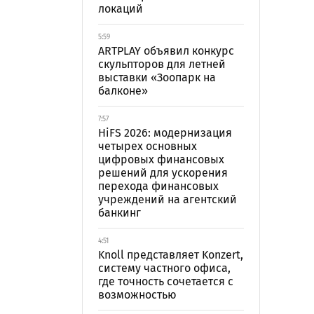
локаций
5:59
ARTPLAY объявил конкурс
скульпторов для летней
выставки «Зоопарк на
балконе»
7:57
HiFS 2026: модернизация
четырех основных
цифровых финансовых
решений для ускорения
перехода финансовых
учреждений на агентский
банкинг
4:51
Knoll представляет Konzert,
систему частного офиса,
где точность сочетается с
возможностью