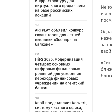
инфраструктуру для
виртуального продакшена
Neir
на базе российских
изол
локаций
посм
5:59
ARTPLAY объявил конкурс
Одна
скульпторов для летней
неже
выставки «Зоопарк на
запр
балконе»
двой
7:57
HiFS 2026: модернизация
«Сис
четырех основных
ближ
цифровых финансовых
решений для ускорения
блог
перехода финансовых
учреждений на агентский
банкинг
4:51
Knoll представляет Konzert,
систему частного офиса,