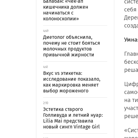
сист
Балабан: «Чек-ап
кишечника должен
себя 
начинаться с
Дере
колоноскопии»
созд
4:49
Диетолог объяснила,
Умна
почему не стоит бояться
молочных продуктов
Глав
привычной жирности
беск
4:41
реша
Вкус vs этикетка:
исследование показало,
Цифр
как маркировка меняет
выбор мороженого
само
на т
2:10
учас
Эстетика старого
Голливуда и летний нуар:
реше
Lilia Mai представила
новый сингл Vintage Girl
«Сис