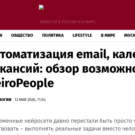
НОВОСТИ В РОССИИ И В МИРЕ
И
ОБЩЕСТВО
ПОЛИТИКА
LIFESTYLE
В МИРЕ
МОС
томатизация email, кал
кансий: обзор возможн
iroPeople
ЛОГИИ
12 МАЯ 2026, 11:54
еменные нейросети давно перестали быть просто ч
твовать – выполнять реальные задачи вместо челов