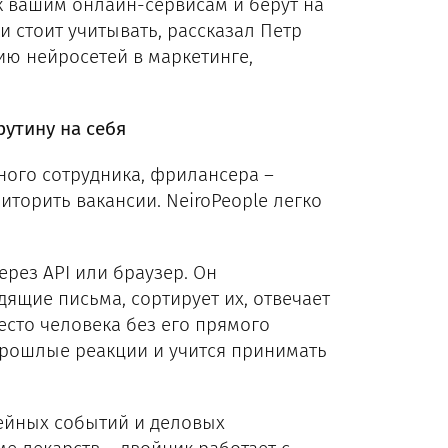
 вашим онлайн-сервисам и берут на
ки стоит учитывать, рассказал Петр
ию нейросетей в маркетинге,
рутину на себя
ного сотрудника, фрилансера –
торить вакансии. NeiroPeople легко
рез API или браузер. Он
ящие письма, сортирует их, отвечает
есто человека без его прямого
прошлые реакции и учится принимать
мейных событий и деловых