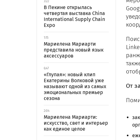
меро
3:22
В Пекине открылась
Goog
четвертая выставка China
увед
International Supply Chain
коор
Expo
Поис
1:15
Мариелена Мариарти
Link
представила новый язык
ранж
аксессуаров
такж
6:47
отоб
«Глупая»: новый клип
Екатерины Волковой уже
От з
называют одной из самых
эмоциональных премьер
сезона
Поми
2:04
Мариелена Мариарти:
зак
искусство, свет и интерьер
орг
как единое целое
еже