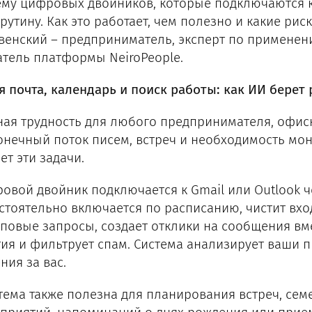
ему цифровых двойников, которые подключаются к
рутину. Как это работает, чем полезно и какие рис
венский – предприниматель, эксперт по применен
атель платформы NeiroPeople.
я почта, календарь и поиск работы: как ИИ берет 
ная трудность для любого предпринимателя, офис
онечный поток писем, встреч и необходимость мони
ет эти задачи.
овой двойник подключается к Gmail или Outlook че
стоятельно включается по расписанию, чистит вход
иповые запросы, создает отклики на сообщения вм
тия и фильтрует спам. Система анализирует ваши 
ния за вас.
тема также полезна для планирования встреч, се