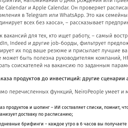
приятий, напоминаний о днях рождения или приеме
le Calendar и Apple Calendar. Он проверяет распис
омления в Telegram или WhatsApp. Это как семейны
динирует всех без хаоса», – рассказывает предпр
к вакансий для тех, кто ищет работу, – самый вос
edIn, Indeed и другие job-борды, фильтрует предл
ирует их под ваше резюме и присылает лучшие вар
е может быть полезна руководителям компаний, H
рать соискателей на вакансию по заданным парам
аказа продуктов до инвестиций: другие сценарии
мо перечисленных функций, NeiroPeople умеет и м
аз продуктов и шопинг – ИИ составляет списки, помнит, чт
анизует доставку по расписанию;
дневные брифинги – каждое утро в 6 часов вы получаете 