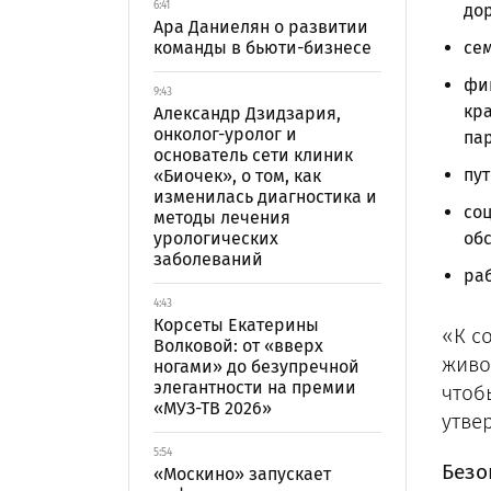
6:41
дор
Ара Даниелян о развитии
команды в бьюти-бизнесе
сем
фин
9:43
кра
Александр Дзидзария,
онколог-уролог и
па
основатель сети клиник
пут
«Биочек», о том, как
изменилась диагностика и
соц
методы лечения
урологических
обс
заболеваний
раб
4:43
Корсеты Екатерины
«К с
Волковой: от «вверх
живо
ногами» до безупречной
элегантности на премии
чтоб
«МУЗ-ТВ 2026»
утве
5:54
Безо
«Москино» запускает