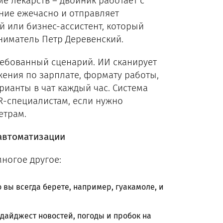
 лекарств – двойник работает с
ание ежечасно и отправляет
й или бизнес-ассистент, который
иниматель Петр Деревенский.
требованный сценарий. ИИ сканирует
ожения по зарплате, формату работы,
ианты в чат каждый час. Система
R-специалистам, если нужно
етрам.
 автоматизации
ногое другое:
о вы всегда берете, например, гуакамоле, и
дайджест новостей, погоды и пробок на