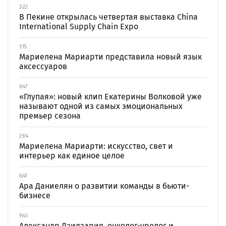
3:22
В Пекине открылась четвертая выставка China
International Supply Chain Expo
1:15
Мариелена Мариарти представила новый язык
аксессуаров
6:47
«Глупая»: новый клип Екатерины Волковой уже
называют одной из самых эмоциональных
премьер сезона
2:04
Мариелена Мариарти: искусство, свет и
интерьер как единое целое
6:41
Ара Даниелян о развитии команды в бьюти-
бизнесе
9:43
Александр Дзидзария, онколог-уролог и