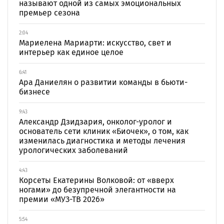
называют одной из самых эмоциональных
премьер сезона
2:04
Мариелена Мариарти: искусство, свет и
интерьер как единое целое
6:41
Ара Даниелян о развитии команды в бьюти-
бизнесе
9:43
Александр Дзидзария, онколог-уролог и
основатель сети клиник «Биочек», о том, как
изменилась диагностика и методы лечения
урологических заболеваний
4:43
Корсеты Екатерины Волковой: от «вверх
ногами» до безупречной элегантности на
премии «МУЗ-ТВ 2026»
5:54