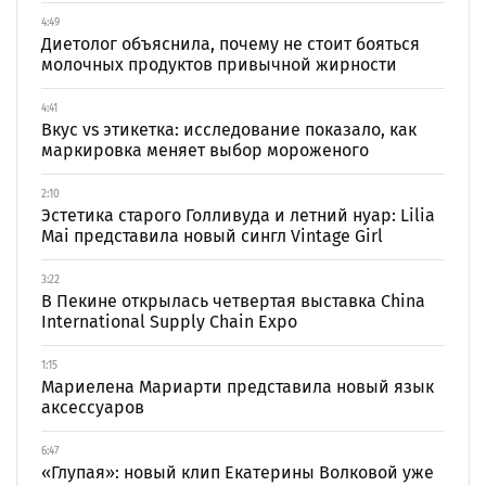
4:49
Диетолог объяснила, почему не стоит бояться
молочных продуктов привычной жирности
4:41
Вкус vs этикетка: исследование показало, как
маркировка меняет выбор мороженого
2:10
Эстетика старого Голливуда и летний нуар: Lilia
Mai представила новый сингл Vintage Girl
3:22
В Пекине открылась четвертая выставка China
International Supply Chain Expo
1:15
Мариелена Мариарти представила новый язык
аксессуаров
6:47
«Глупая»: новый клип Екатерины Волковой уже