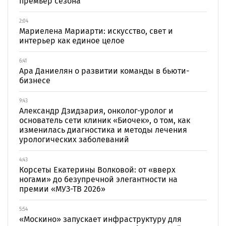
премьер сезона
2:04
Мариелена Мариарти: искусство, свет и
интерьер как единое целое
6:41
Ара Даниелян о развитии команды в бьюти-
бизнесе
9:43
Александр Дзидзария, онколог-уролог и
основатель сети клиник «Биочек», о том, как
изменилась диагностика и методы лечения
урологических заболеваний
4:43
Корсеты Екатерины Волковой: от «вверх
ногами» до безупречной элегантности на
премии «МУЗ-ТВ 2026»
5:54
«Москино» запускает инфраструктуру для