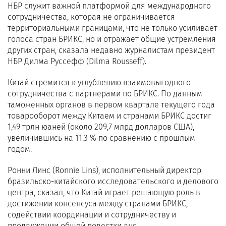
НБР служит важной платформой для международного
сотрудничества, которая не ограничивается
территориальными границами, что не только усиливает
голоса стран БРИКС, но и отражает общие устремления
других стран, сказала недавно журналистам президент
НБР Дилма Руссефф (Dilma Rousseff).
Китай стремится к углублению взаимовыгодного
сотрудничества с партнерами по БРИКС. По данным
таможенных органов в первом квартале текущего года
товарооборот между Китаем и странами БРИКС достиг
1,49 трлн юаней (около 209,7 млрд долларов США),
увеличившись на 11,3 % по сравнению с прошлым
годом.
Ронни Линс (Ronnie Lins), исполнительный директор
бразильско-китайского исследовательского и делового
центра, сказал, что Китай играет решающую роль в
достижении консенсуса между странами БРИКС,
содействии координации и сотрудничеству и
продвижении общей повестки дня.