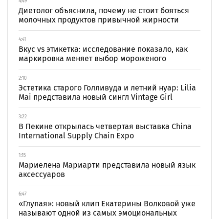
4:49
Диетолог объяснила, почему не стоит бояться
молочных продуктов привычной жирности
4:41
Вкус vs этикетка: исследование показало, как
маркировка меняет выбор мороженого
2:10
Эстетика старого Голливуда и летний нуар: Lilia
Mai представила новый сингл Vintage Girl
3:22
В Пекине открылась четвертая выставка China
International Supply Chain Expo
1:15
Мариелена Мариарти представила новый язык
аксессуаров
6:47
«Глупая»: новый клип Екатерины Волковой уже
называют одной из самых эмоциональных