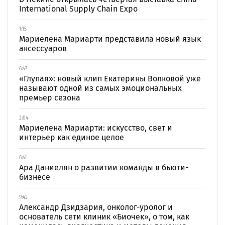
International Supply Chain Expo
1:15
Мариелена Мариарти представила новый язык
аксессуаров
6:47
«Глупая»: новый клип Екатерины Волковой уже
называют одной из самых эмоциональных
премьер сезона
2:04
Мариелена Мариарти: искусство, свет и
интерьер как единое целое
6:41
Ара Даниелян о развитии команды в бьюти-
бизнесе
9:43
Александр Дзидзария, онколог-уролог и
основатель сети клиник «Биочек», о том, как