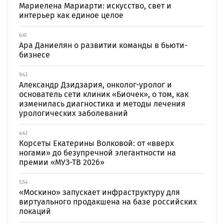
Мариелена Мариарти: искусство, свет и
интерьер как единое целое
6:41
Ара Даниелян о развитии команды в бьюти-
бизнесе
9:43
Александр Дзидзария, онколог-уролог и
основатель сети клиник «Биочек», о том, как
изменилась диагностика и методы лечения
урологических заболеваний
4:43
Корсеты Екатерины Волковой: от «вверх
ногами» до безупречной элегантности на
премии «МУЗ-ТВ 2026»
5:54
«Москино» запускает инфраструктуру для
виртуального продакшена на базе российских
локаций