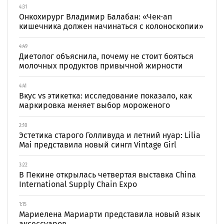
4:31
Онкохирург Владимир Балабан: «Чек-ап
кишечника должен начинаться с колоноскопии»
4:49
Диетолог объяснила, почему не стоит бояться
молочных продуктов привычной жирности
4:41
Вкус vs этикетка: исследование показало, как
маркировка меняет выбор мороженого
2:10
Эстетика старого Голливуда и летний нуар: Lilia
Mai представила новый сингл Vintage Girl
3:22
В Пекине открылась четвертая выставка China
International Supply Chain Expo
1:15
Мариелена Мариарти представила новый язык
аксессуаров