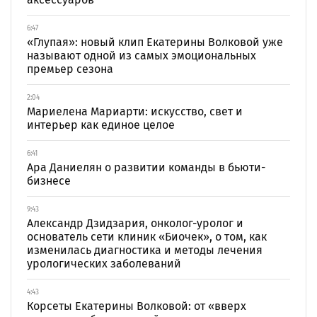
6:47
«Глупая»: новый клип Екатерины Волковой уже
называют одной из самых эмоциональных
премьер сезона
2:04
Мариелена Мариарти: искусство, свет и
интерьер как единое целое
6:41
Ара Даниелян о развитии команды в бьюти-
бизнесе
9:43
Александр Дзидзария, онколог-уролог и
основатель сети клиник «Биочек», о том, как
изменилась диагностика и методы лечения
урологических заболеваний
4:43
Корсеты Екатерины Волковой: от «вверх