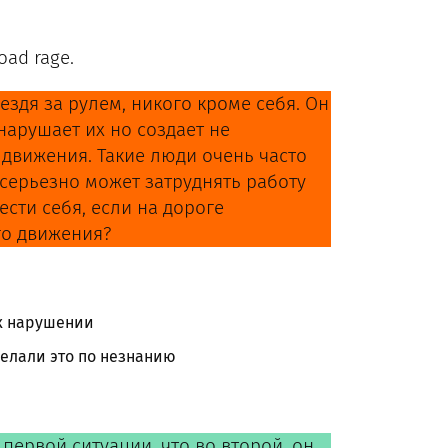
oad rage.
 ездя за рулем, никого кроме себя. Он
нарушает их но создает не
движения. Такие люди очень часто
 серьезно может затруднять работу
ести себя, если на дороге
го движения?
их нарушении
делали это по незнанию
 первой ситуации, что во второй, он