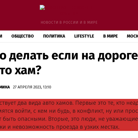
НОВОСТИ В РОССИИ И В МИРЕ
И
ОБЩЕСТВО
ПОЛИТИКА
LIFESTYLE
В МИРЕ
МОС
о делать если на дорог
то хам?
МИКА
27 АПРЕЛЯ 2023, 13:10
твует два вида авто хамов. Первые это те, кто неа
мятся войти, с кем ни будь, в конфликт, ну или пр
т быть опасными. Вторые, это люди, не уважающие 
ки и невозможность проезда в узких местах.