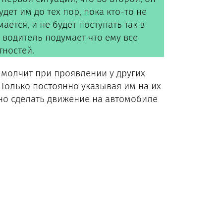
дет им до тех пор, пока кто-то не
ается, и не будет поступать так в
 водитель подумает что ему все
тностей.
 молчит при проявлении у других
 Только постоянно указывая им на их
но сделать движение на автомобиле