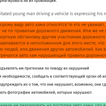
реагировать на их провокации.
ritated young man driving a vehicle is expressing his r
орому виду авто хама относятся те кто не уважает,
т не по правилам дорожного движения. Или же не 
ортную обстановку другим участникам дорожного 
навливаются в неположенном для этого месте, что
их людей, или движения других автомобилей. Как в
тречался авто хам нарушающий правила дорожно
едъявлять им претензии по поводу их нарушений
 необходимости, сообщать в соответствующий орган об 
дупреждать их о том, что они нарушают, возможно, они с
лать фотографии автомобилей, которые нарушают.
никак не реагировать на поступки авто хама, что в