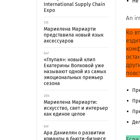
Не 
International Supply Chain
Expo
An ir
1:15
Мариелена Мариарти
Ко вт
представила новый язык
езди
аксессуаров
комф
6:47
оста
«Глупая»: новый клип
друг
Екатерины Волковой уже
называют одной из самых
повс
эмоциональных премьер
сезона
Пр
2:04
При
Мариелена Мариарти:
искусство, свет и интерьер
Пре
как единое целое
Де
6:41
Ара Даниелян о развитии
команды в бьюти-бизнесе
Если 