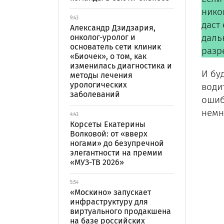
никог
9:43
даст 
Александр Дзидзария,
даль
онколог-уролог и
основатель сети клиник
разр
«Биочек», о том, как
изменилась диагностика и
И бу
методы лечения
урологических
води
заболеваний
ошиб
немн
4:43
Корсеты Екатерины
Волковой: от «вверх
ногами» до безупречной
элегантности на премии
«МУЗ-ТВ 2026»
5:54
«Москино» запускает
инфраструктуру для
виртуального продакшена
на базе российских