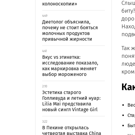
Слыш
колоноскопии»
биту
4:49
доро
Диетолог объяснила,
Нахо
почему не стоит бояться
молочных продуктов
подв
привычной жирности
Так 
4:41
поня
Вкус vs этикетка:
исследование показало,
люде
как маркировка меняет
кром
выбор мороженого
Как
2:10
Эстетика старого
Голливуда и летний нуар:
Lilia Mai представила
Вес
новый сингл Vintage Girl
Ста
3:22
Быт
В Пекине открылась
четвертая выставка China