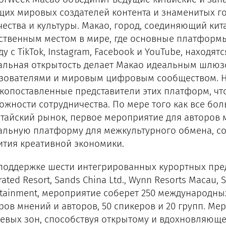
щих мировых создателей контента и знаменитых г
чества и культуры. Макао, город, соединяющий кит
ственным местом в мире, где основные платформы, 
у с TikTok, Instagram, Facebook и YouTube, находят
альная открытость делает Макао идеальным шлю
зователями и мировым цифровым сообществом. Н
копоставленные представители этих платформ, чт
ожности сотрудничества. По мере того как все б
итайский рынок, первое мероприятие для авторов 
альную платформу для межкультурного обмена, со
ития креативной экономики.
поддержке шести интегрированных курортных пре
rated Resort, Sands China Ltd., Wynn Resorts Macau, S
rtainment, мероприятие соберет 250 международных
ров мнений и авторов, 50 спикеров и 20 групп. Ме
евых зон, способствуя открытому и вдохновляющ