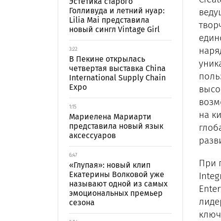
Эстетика старого
Голливуда и летний нуар:
веду
Lilia Mai представила
твор
новый сингл Vintage Girl
един
наряд
3:22
В Пекине открылась
уник
четвертая выставка China
поль
International Supply Chain
Expo
высо
возм
1:15
на к
Мариелена Мариарти
представила новый язык
глоб
аксессуаров
разв
6:47
При 
«Глупая»: новый клип
Екатерины Волковой уже
Integ
называют одной из самых
Ente
эмоциональных премьер
лиде
сезона
ключ