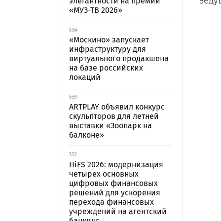
веду
элегантности на премии
«МУЗ-ТВ 2026»
5:54
«Москино» запускает
инфраструктуру для
виртуального продакшена
на базе российских
локаций
5:59
ARTPLAY объявил конкурс
скульпторов для летней
выставки «Зоопарк на
балконе»
7:57
HiFS 2026: модернизация
четырех основных
цифровых финансовых
решений для ускорения
перехода финансовых
учреждений на агентский
банкинг