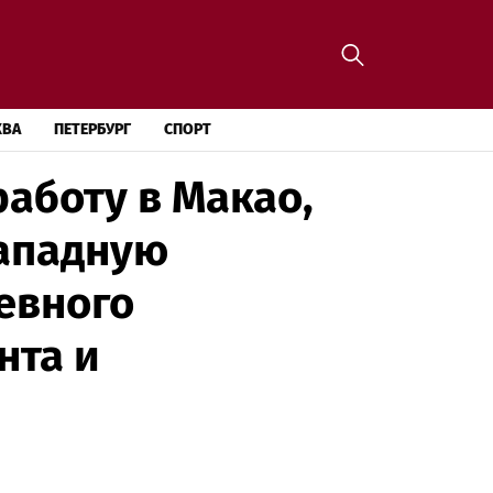
КВА
ПЕТЕРБУРГ
СПОРТ
работу в Макао,
западную
евного
нта и