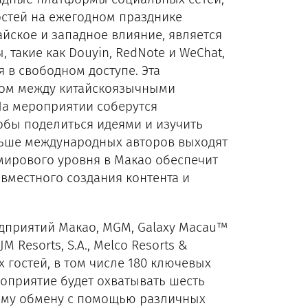
остей на ежегодном празднике
айское и западное влияние, является
такие как Douyin, RedNote и WeChat,
ся в свободном доступе. Эта
зом между китайскоязычными
а мероприятии соберутся
обы поделиться идеями и изучить
ольше международных авторов выходят
мирового уровня в Макао обеспечит
вместного создания контента и
дприятий Макао, MGM, Galaxy Macau™
JM Resorts, S.A., Melco Resorts &
 гостей, в том числе 180 ключевых
роприятие будет охватывать шесть
ему обмену с помощью различных