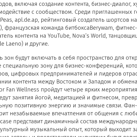
одов, включая создание контента, бизнес-диалог,
модействие с сообществом. Среди приглашенных го
Peas, apl.de.ap, рейтинговый создатель шортсов на
), французская команда битбоксаBerywam, фитнес-и
атель контента на YouTube, Nova’s World, танцовщ
le Laeno) и другие.
ь зон будут включать в себя пространство для отк
е специальную зону для бизнес-конференций, кот
ров, цифровых предпринимателей и лидеров отрас
ании контента между Востоком и Западом и обмен
tor Fan Wellness пройдут четыре ярких мероприяти
едут занятия йогой, медитацией и фитнесом, прев
ьную позитивную энергию и значимые связи. Фан-з
рит незабываемые впечатления от общения с любим
case представит динамичный состав международны
ультурный музыкальный опыт, который выходит за 