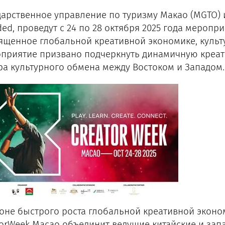
дарственное управление по туризму Макао (MGTO) 
ed, проведут с 24 по 28 октября 2025 года меропри
ященное глобальной креативной экономике, культу
приятие призвано подчеркнуть динамичную креати
ра культурного обмена между Востоком и Западом.
оне быстрого роста глобальной креативной эконо
torWeek Macao объединит ведущие китайские и за