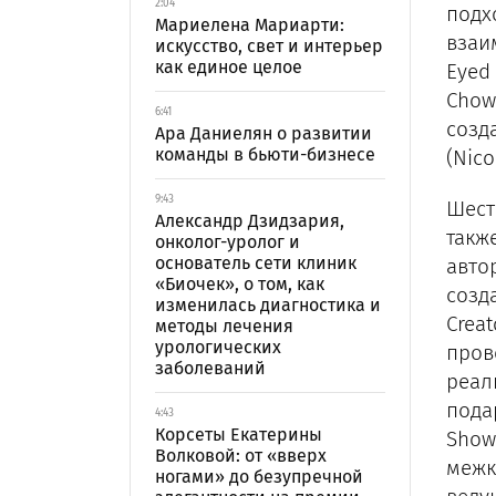
2:04
подх
Мариелена Мариарти:
взаи
искусство, свет и интерьер
как единое целое
Eyed 
Chow
6:41
созд
Ара Даниелян о развитии
команды в бьюти-бизнесе
(Nico
9:43
Шест
Александр Дзидзария,
такж
онколог-уролог и
основатель сети клиник
авто
«Биочек», о том, как
созд
изменилась диагностика и
Crea
методы лечения
урологических
пров
заболеваний
реал
пода
4:43
Корсеты Екатерины
Show
Волковой: от «вверх
межк
ногами» до безупречной