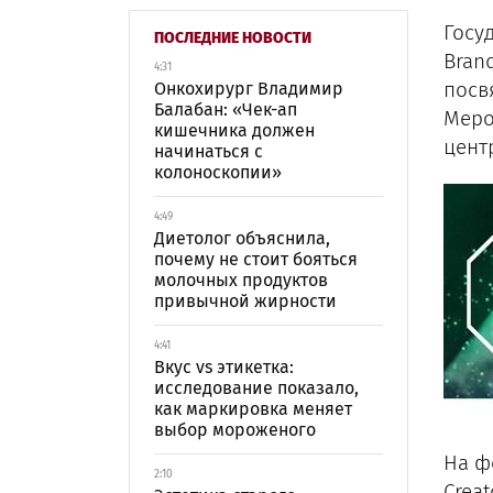
Госу
ПОСЛЕДНИЕ НОВОСТИ
Brand
4:31
посв
Онкохирург Владимир
Балабан: «Чек-ап
Меро
кишечника должен
цент
начинаться с
колоноскопии»
4:49
Диетолог объяснила,
почему не стоит бояться
молочных продуктов
привычной жирности
4:41
Вкус vs этикетка:
исследование показало,
как маркировка меняет
выбор мороженого
На ф
2:10
Crea