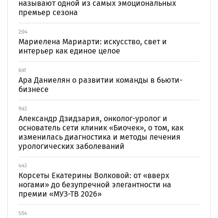
называют одной из самых эмоциональных
премьер сезона
2:04
Мариелена Мариарти: искусство, свет и
интерьер как единое целое
6:41
Ара Даниелян о развитии команды в бьюти-
бизнесе
9:43
Александр Дзидзария, онколог-уролог и
основатель сети клиник «Биочек», о том, как
изменилась диагностика и методы лечения
урологических заболеваний
4:43
Корсеты Екатерины Волковой: от «вверх
ногами» до безупречной элегантности на
премии «МУЗ-ТВ 2026»
5:54