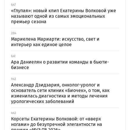
6:47
«Глупая»: новый клип Екатерины Волковой уже
называют одной из самых эмоциональных
премьер сезона
2:04
Мариелена Мариарти: искусство, свет и
интерьер как единое целое
6:41
Ара Даниелян о развитии команды в бьюти-
бизнесе
9:43
Александр Дзидзария, онколог-уролог и
основатель сети клиник «Биочек», о том, как
изменилась диагностика и методы лечения
урологических заболеваний
4:43
Корсеты Екатерины Волковой: от «вверх
ногами» до безупречной элегантности на
премии «МУЗ-ТВ 2026»