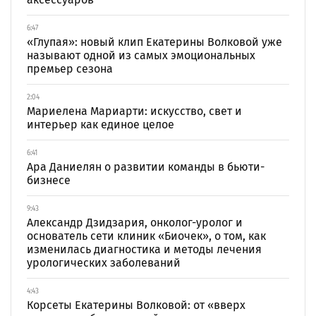
6:47
«Глупая»: новый клип Екатерины Волковой уже
называют одной из самых эмоциональных
премьер сезона
2:04
Мариелена Мариарти: искусство, свет и
интерьер как единое целое
6:41
Ара Даниелян о развитии команды в бьюти-
бизнесе
9:43
Александр Дзидзария, онколог-уролог и
основатель сети клиник «Биочек», о том, как
изменилась диагностика и методы лечения
урологических заболеваний
4:43
Корсеты Екатерины Волковой: от «вверх