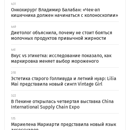
4:31
Онкохирург Владимир Балабан: «Чек-ап
кишечника должен начинаться с колоноскопии»
4:49
Диетолог объяснила, почему не стоит бояться
молочных продуктов привычной жирности
4:41
Вкус vs этикетка: исследование показало, как
маркировка меняет выбор мороженого
2:10
Эстетика старого Голливуда и летний нуар: Lilia
Mai представила новый сингл Vintage Girl
3:22
В Пекине открылась четвертая выставка China
International Supply Chain Expo
1:15
Мариелена Мариарти представила новый язык
аксессуаров