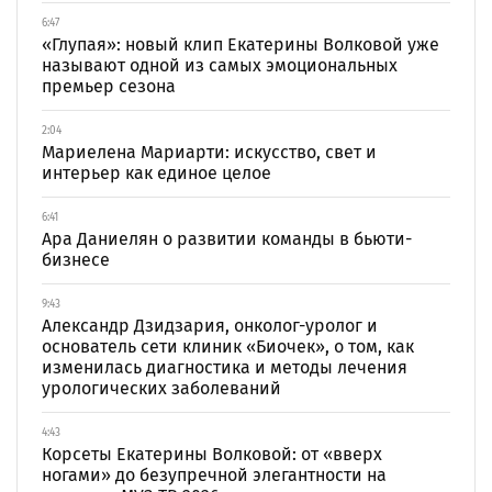
6:47
«Глупая»: новый клип Екатерины Волковой уже
называют одной из самых эмоциональных
премьер сезона
2:04
Мариелена Мариарти: искусство, свет и
интерьер как единое целое
6:41
Ара Даниелян о развитии команды в бьюти-
бизнесе
9:43
Александр Дзидзария, онколог-уролог и
основатель сети клиник «Биочек», о том, как
изменилась диагностика и методы лечения
урологических заболеваний
4:43
Корсеты Екатерины Волковой: от «вверх
ногами» до безупречной элегантности на