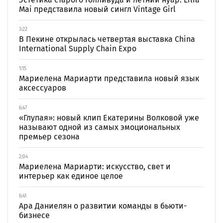
Mai представила новый сингл Vintage Girl
3:22
В Пекине открылась четвертая выставка China
International Supply Chain Expo
1:15
Мариелена Мариарти представила новый язык
аксессуаров
6:47
«Глупая»: новый клип Екатерины Волковой уже
называют одной из самых эмоциональных
премьер сезона
2:04
Мариелена Мариарти: искусство, свет и
интерьер как единое целое
6:41
Ара Даниелян о развитии команды в бьюти-
бизнесе