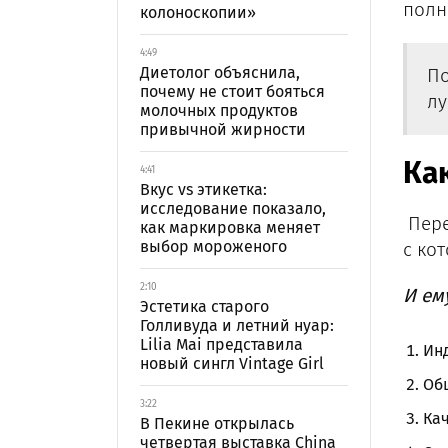
полн
колоноскопии»
4:49
Диетолог объяснила,
По
почему не стоит бояться
лу
молочных продуктов
привычной жирности
Ка
4:41
Вкус vs этикетка:
исследование показало,
Пере
как маркировка меняет
выбор мороженого
с ко
2:10
И ем
Эстетика старого
Голливуда и летний нуар:
Lilia Mai представила
Ин
новый сингл Vintage Girl
Общ
3:22
Кач
В Пекине открылась
четвертая выставка China