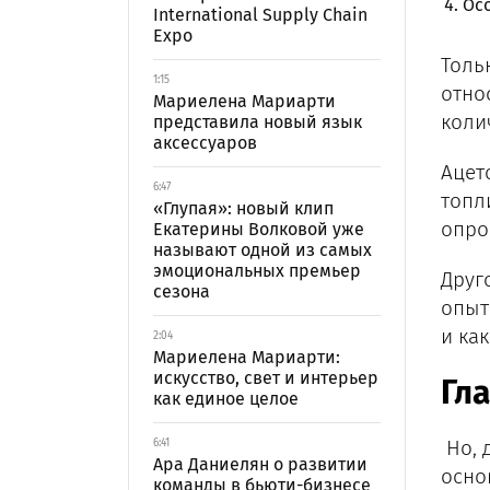
Осо
International Supply Chain
Expo
Толь
1:15
отно
Мариелена Мариарти
коли
представила новый язык
аксессуаров
Ацет
6:47
топл
«Глупая»: новый клип
опро
Екатерины Волковой уже
называют одной из самых
эмоциональных премьер
Друг
сезона
опыт
и ка
2:04
Мариелена Мариарти:
искусство, свет и интерьер
Гл
как единое целое
Но, 
6:41
Ара Даниелян о развитии
осно
команды в бьюти-бизнесе