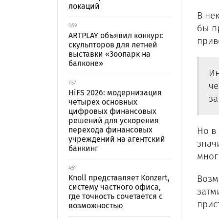
локаций
В не
бы п
5:59
ARTPLAY объявил конкурс
прив
скульпторов для летней
выставки «Зоопарк на
балконе»
Ин
7:57
че
HiFS 2026: модернизация
за
четырех основных
цифровых финансовых
решений для ускорения
перехода финансовых
Но в
учреждений на агентский
знач
банкинг
мног
4:51
Knoll представляет Konzert,
Возм
систему частного офиса,
затм
где точность сочетается с
прис
возможностью