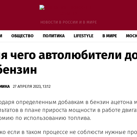
НОВОСТИ В РОССИИ И В МИРЕ
И
ОБЩЕСТВО
ПОЛИТИКА
LIFESTYLE
В МИРЕ
МОС
я чего автолюбители д
бензин
МИКА
27 АПРЕЛЯ 2023, 13:12
одаря определенным добавкам в бензин ацетона м
льтатов в плане прироста мощности в работе двига
омию по использованию топлива.
ко если в таком процессе не соблюсти нужные пр