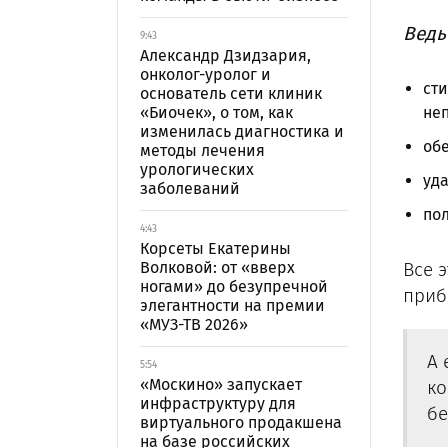
Ведь
9:43
Александр Дзидзария,
онколог-уролог и
ст
основатель сети клиник
«Биочек», о том, как
не
изменилась диагностика и
обе
методы лечения
урологических
уда
заболеваний
по
4:43
Корсеты Екатерины
Волковой: от «вверх
Все 
ногами» до безупречной
приб
элегантности на премии
«МУЗ-ТВ 2026»
А 
5:54
«Москино» запускает
ко
инфраструктуру для
бе
виртуального продакшена
на базе российских