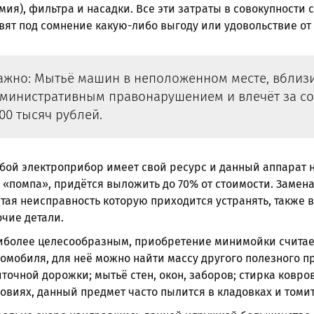
мия), фильтра и насадки. Все эти затраты в совокупност
вят под сомнение какую-либо выгоду или удовольствие от
жно: Мытьё машин в неположенном месте, вблизи 
министративным правонарушением и влечёт за со
00 тысяч рублей.
ой электроприбор имеет свой ресурс и данный аппарат н
 «помпа», придётся выложить до 70% от стоимости. Замен
тая неисправность которую приходится устранять, также 
чие детали.
более целесообразным, приобретение минимойки считает
омобиля, для неё можно найти массу другого полезного п
точной дорожки; мытьё стен, окон, заборов; стирка ковров 
овиях, данный предмет часто пылится в кладовках и томит