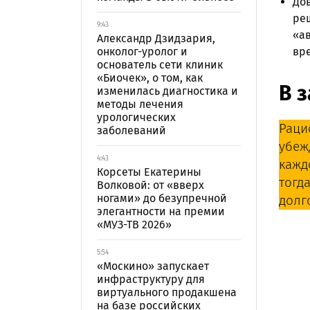
Дов
реш
9:43
«ав
Александр Дзидзария,
онколог-уролог и
вре
основатель сети клиник
«Биочек», о том, как
В 
изменилась диагностика и
методы лечения
урологических
Раци
заболеваний
убеж
4:43
кажд
Корсеты Екатерины
тогд
Волковой: от «вверх
ногами» до безупречной
долг
элегантности на премии
«МУЗ-ТВ 2026»
5:54
«Москино» запускает
инфраструктуру для
виртуального продакшена
на базе российских