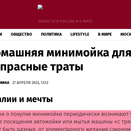
НОВОСТИ В РОССИИ И В МИРЕ
И
ОБЩЕСТВО
ПОЛИТИКА
LIFESTYLE
В МИРЕ
МОС
машняя минимойка для
прасные траты
МИКА
27 АПРЕЛЯ 2023, 13:12
алии и мечты
и о покупке минимойки периодически возникают 
е посещения автомойки или мытья машины «с тряп
т быть разные, от элементарного желания сэконом