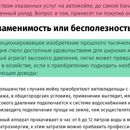
ством оказанных услуг на автомойке, до самой ба
енный уклад. Вопрос в том, принесёт ли покупка 
заменимость или бесполезност
юционировавшее изобретение прошлого тысячеле
дня стало доступным удовольствием для широких 
ый агрегат высокого давления, легко может превр
 в хозяйстве, если к приобретению подходить нео
ующие доводы:
ольшинстве случаев мойку приобретают автовладельцы с 
ажа, в общегородских условиях, применение выглядит, мя
окого давления подключается к системе водоснабжения и 
изводить подключение проще на земле, чем осуществлять 
ный аппарат прокачивает в час от 6 до 12 литров воды в мин
ктроэнергии, к этим затратам можно прибавить професси