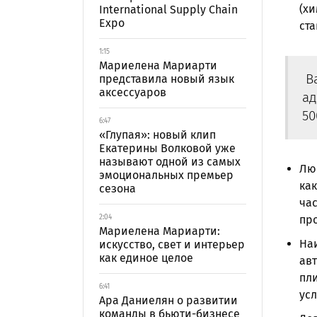
(хи
International Supply Chain
Expo
ста
1:15
Мариелена Мариарти
Ва
представила новый язык
аксессуаров
ад
50
6:47
«Глупая»: новый клип
Екатерины Волковой уже
называют одной из самых
Люб
эмоциональных премьер
как
сезона
час
2:04
про
Мариелена Мариарти:
Наи
искусство, свет и интерьер
как единое целое
авт
пли
6:41
усл
Ара Даниелян о развитии
команды в бьюти-бизнесе