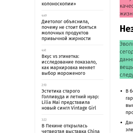
колоноскопии»
каче
жизн
4:49
Диетолог объяснила,
Не
почему не стоит бояться
молочных продуктов
привычной жирности
Эвол
сего
4:41
Вкус vs этикетка:
данн
исследование показало,
вещь
как маркировка меняет
выбор мороженого
след
2:10
Эстетика старого
В б
Голливуда и летний нуар:
гар
Lilia Mai представила
выс
новый сингл Vintage Girl
про
3:22
Дан
В Пекине открылась
эле
четвертая выставка China