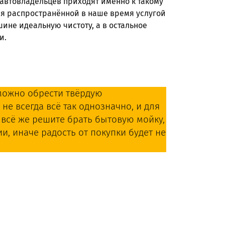
автовладельцев приходят именно к такому
я распространённой в наше время услугой
ине идеальную чистоту, а в остальное
и.
ожно обрести твёрдую
не всегда всё так однозначно, и для
 всё же решите брать бытовую мойку,
и, иначе радость от покупки будет не