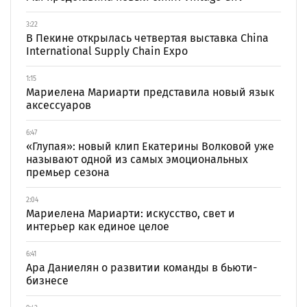
3:22
В Пекине открылась четвертая выставка China
International Supply Chain Expo
1:15
Мариелена Мариарти представила новый язык
аксессуаров
6:47
«Глупая»: новый клип Екатерины Волковой уже
называют одной из самых эмоциональных
премьер сезона
2:04
Мариелена Мариарти: искусство, свет и
интерьер как единое целое
6:41
Ара Даниелян о развитии команды в бьюти-
бизнесе