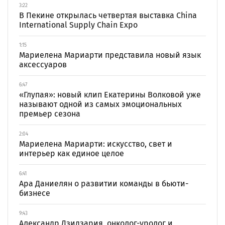
3:22
В Пекине открылась четвертая выставка China
International Supply Chain Expo
1:15
Мариелена Мариарти представила новый язык
аксессуаров
6:47
«Глупая»: новый клип Екатерины Волковой уже
называют одной из самых эмоциональных
премьер сезона
2:04
Мариелена Мариарти: искусство, свет и
интерьер как единое целое
6:41
Ара Даниелян о развитии команды в бьюти-
бизнесе
9:43
Александр Дзидзария, онколог-уролог и