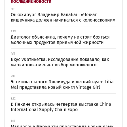
ПОСЛЕДНИЕ НОВОСТИ
4:31
Онкохирург Владимир Балабан: «Чек-ап
кишечника должен начинаться с колоноскопии»
4:49
Диетолог объяснила, почему не стоит бояться
молочных продуктов привычной жирности
4:41
Вкус vs этикетка: исследование показало, как
маркировка меняет выбор мороженого
2:10
Эстетика старого Голливуда и летний нуар: Lilia
Mai представила новый сингл Vintage Girl
3:22
В Пекине открылась четвертая выставка China
International Supply Chain Expo
1:15
Мариелена Мариарти представила новый язык