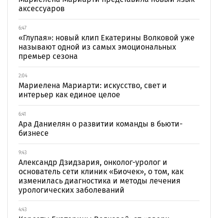
аксессуаров
6:47
«Глупая»: новый клип Екатерины Волковой уже
называют одной из самых эмоциональных
премьер сезона
2:04
Мариелена Мариарти: искусство, свет и
интерьер как единое целое
6:41
Ара Даниелян о развитии команды в бьюти-
бизнесе
9:43
Александр Дзидзария, онколог-уролог и
основатель сети клиник «Биочек», о том, как
изменилась диагностика и методы лечения
урологических заболеваний
4:43