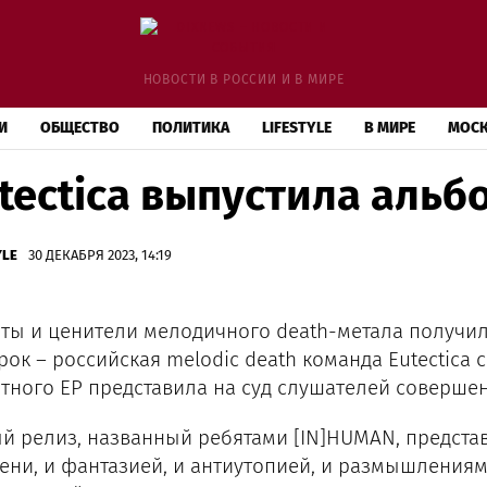
НОВОСТИ В РОССИИ И В МИРЕ
И
ОБЩЕСТВО
ПОЛИТИКА
LIFESTYLE
В МИРЕ
МОС
tectica выпустила альб
YLE
30 ДЕКАБРЯ 2023, 14:19
ты и ценители мелодичного death-метала получил
рок – российская melodic death команда Eutectica 
тного EP представила на суд слушателей соверш
й релиз, названный ребятами [IN]HUMAN, предста
ени, и фантазией, и антиутопией, и размышлениям