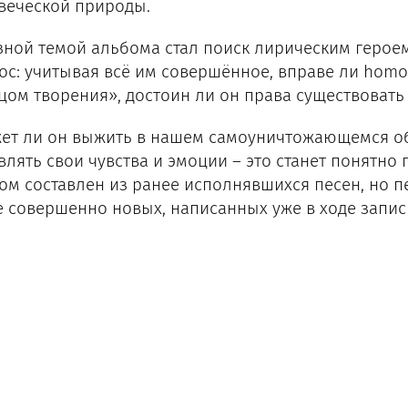
веческой природы.
зной темой альбома стал поиск лирическим герое
ос: учитывая всё им совершённое, вправе ли homo
цом творения», достоин ли он права существовать
ет ли он выжить в нашем самоуничтожающемся общ
влять свои чувства и эмоции – это станет понятно
ом составлен из ранее исполнявшихся песен, но п
е совершенно новых, написанных уже в ходе запис