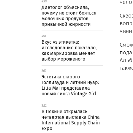
чело
4:49
Диетолог объяснила,
почему не стоит бояться
Скво
молочных продуктов
вопр
привычной жирности
«вен
4:41
Вкус vs этикетка:
Смож
исследование показало,
пода
как маркировка меняет
выбор мороженого
Альб
такж
2:10
Эстетика старого
Голливуда и летний нуар:
Lilia Mai представила
новый сингл Vintage Girl
3:22
В Пекине открылась
четвертая выставка China
International Supply Chain
Expo