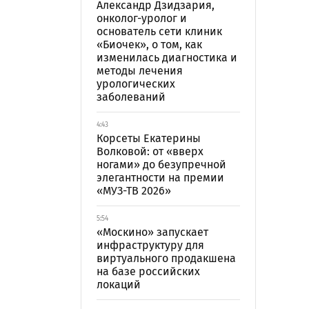
Александр Дзидзария,
онколог-уролог и
основатель сети клиник
«Биочек», о том, как
изменилась диагностика и
методы лечения
урологических
заболеваний
4:43
Корсеты Екатерины
Волковой: от «вверх
ногами» до безупречной
элегантности на премии
«МУЗ-ТВ 2026»
5:54
«Москино» запускает
инфраструктуру для
виртуального продакшена
на базе российских
локаций