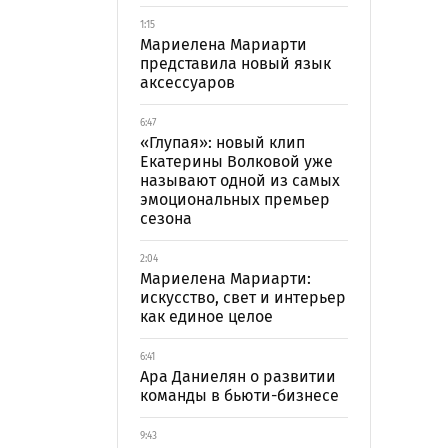
1:15
Мариелена Мариарти
представила новый язык
аксессуаров
6:47
«Глупая»: новый клип
Екатерины Волковой уже
называют одной из самых
эмоциональных премьер
сезона
2:04
Мариелена Мариарти:
искусство, свет и интерьер
как единое целое
6:41
Ара Даниелян о развитии
команды в бьюти-бизнесе
9:43