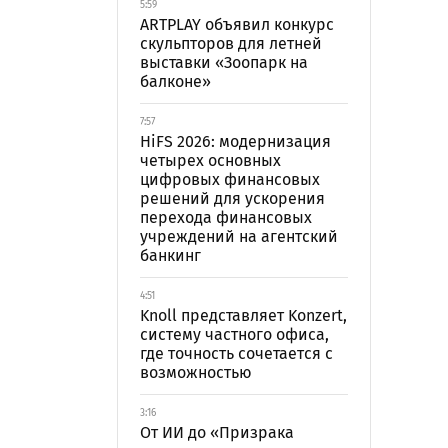
5:59
ARTPLAY объявил конкурс
скульпторов для летней
выставки «Зоопарк на
балконе»
7:57
HiFS 2026: модернизация
четырех основных
цифровых финансовых
решений для ускорения
перехода финансовых
учреждений на агентский
банкинг
4:51
Knoll представляет Konzert,
систему частного офиса,
где точность сочетается с
возможностью
3:16
От ИИ до «Призрака