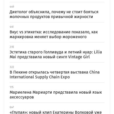
4:49
Диетолог объяснила, почему не стоит бояться
молочных продуктов привычной жирности
4:41
Вкус vs этикетка: исследование показало, как
маркировка меняет выбор мороженого
2:10
Эстетика старого Голливуда и летний нуар: Lilia
Mai представила новый сингл Vintage Girl
3:22
В Пекине открылась четвертая выставка China
International Supply Chain Expo
1:15
Мариелена Мариарти представила новый язык
аксессуаров
6:47
«Глупая»: новый клип Екатерины Волковой уже