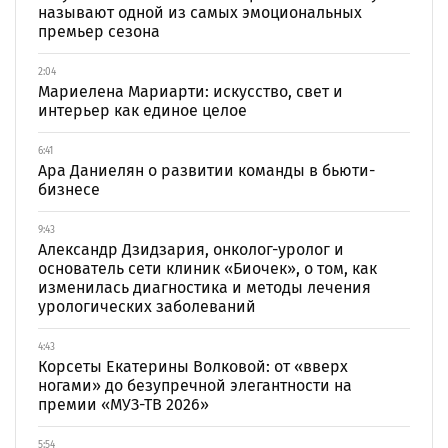
называют одной из самых эмоциональных
премьер сезона
2:04
Мариелена Мариарти: искусство, свет и
интерьер как единое целое
6:41
Ара Даниелян о развитии команды в бьюти-
бизнесе
9:43
Александр Дзидзария, онколог-уролог и
основатель сети клиник «Биочек», о том, как
изменилась диагностика и методы лечения
урологических заболеваний
4:43
Корсеты Екатерины Волковой: от «вверх
ногами» до безупречной элегантности на
премии «МУЗ-ТВ 2026»
5:54