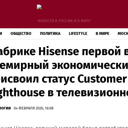
НОВОСТИ В РОССИИ И В МИРЕ
И
ОБЩЕСТВО
ПОЛИТИКА
LIFESTYLE
В МИРЕ
МОС
брике Hisense первой 
емирный экономическ
исвоил статус Customer 
ghthouse в телевизионн
ЛОГИИ
04 ФЕВРАЛЯ 2026, 16:08