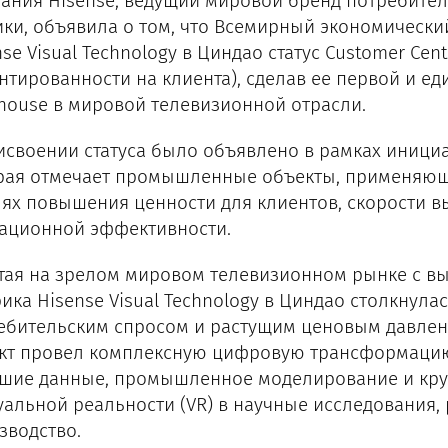
ания Hisense, ведущий мировой бренд потребител
ики, объявила о том, что Всемирный экономическ
se Visual Technology в Циндао статус Customer Centr
нтированности на клиента), сделав ее первой и е
thouse в мировой телевизионной отрасли.
исвоении статуса было объявлено в рамках инициат
рая отмечает промышленные объекты, применяю
лях повышения ценности для клиентов, скорости в
ационной эффективности.
тая на зрелом мировом телевизионном рынке с в
ика Hisense Visual Technology в Циндао столкнул
ебительским спросом и растущим ценовым давлен
кт провел комплексную цифровую трансформацию,
шие данные, промышленное моделирование и кр
уальной реальности (VR) в научные исследования,
зводство.