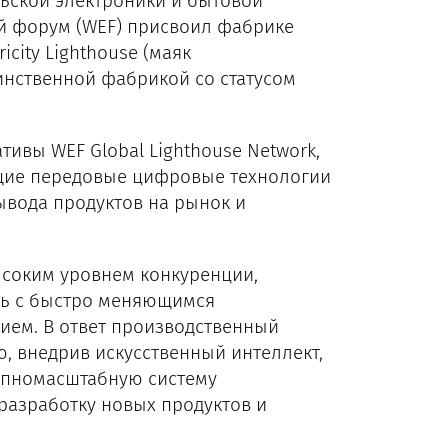
ьской электроники и бытовой
ий форум (WEF) присвоил фабрике
icity Lighthouse (маяк
динственной фабрикой со статусом
ивы WEF Global Lighthouse Network,
щие передовые цифровые технологии
ывода продуктов на рынок и
ысоким уровнем конкуренции,
ась с быстро меняющимся
ием. В ответ производственный
 внедрив искусственный интеллект,
упномасштабную систему
 разработку новых продуктов и