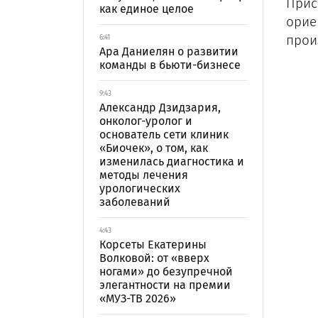
Прис
как единое целое
орие
прои
6:41
Ара Даниелян о развитии
команды в бьюти-бизнесе
9:43
Александр Дзидзария,
онколог-уролог и
основатель сети клиник
«Биочек», о том, как
изменилась диагностика и
методы лечения
урологических
заболеваний
4:43
Корсеты Екатерины
Волковой: от «вверх
ногами» до безупречной
элегантности на премии
«МУЗ-ТВ 2026»