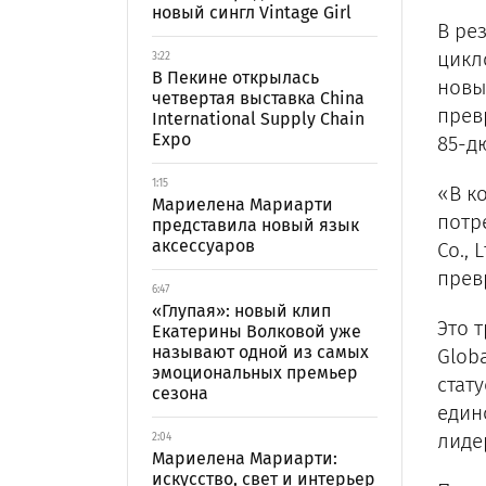
новый сингл Vintage Girl
В ре
цикл
3:22
В Пекине открылась
новы
четвертая выставка China
прев
International Supply Chain
Expo
85-д
1:15
«В к
Мариелена Мариарти
потр
представила новый язык
аксессуаров
Co.,
прев
6:47
«Глупая»: новый клип
Это 
Екатерины Волковой уже
называют одной из самых
Glob
эмоциональных премьер
стату
сезона
един
лиде
2:04
Мариелена Мариарти:
искусство, свет и интерьер