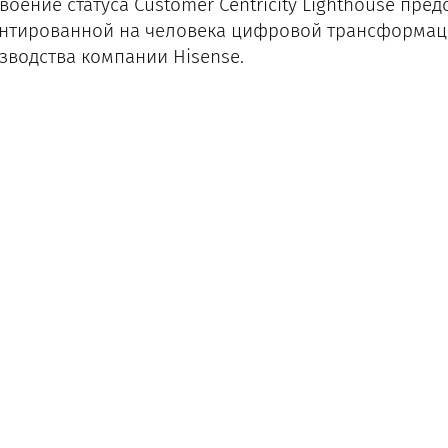
воение статуса Customer Centricity Lighthouse пре
нтированной на человека цифровой трансформаци
зводства компании Hisense.