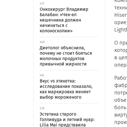
Комп
4:31
техн
Онкохирург Владимир
Hisen
Балабан: «Чек-ап
кишечника должен
орие
начинаться с
Ligh
колоноскопии»
О пр
4:49
Диетолог объяснила,
кото
почему не стоит бояться
в це
молочных продуктов
привычной жирности
опер
4:41
Рабо
Вкус vs этикетка:
фабр
исследование показало,
как маркировка меняет
потр
выбор мороженого
объе
боль
2:10
Эстетика старого
вирт
Голливуда и летний нуар:
прои
Lilia Mai представила