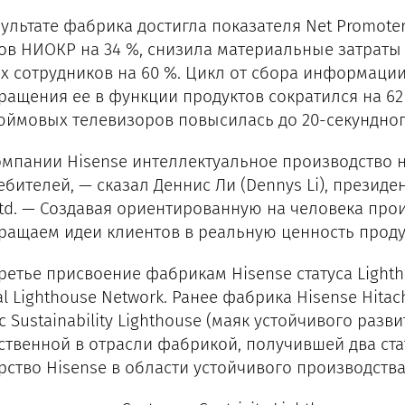
зультате фабрика достигла показателя Net Promoter
ов НИОКР на 34 %, снизила материальные затраты 
х сотрудников на 60 %. Цикл от сбора информации
ращения ее в функции продуктов сократился на 62
юймовых телевизоров повысилась до 20-секундног
омпании Hisense интеллектуальное производство н
ебителей, — сказал Деннис Ли (Dennys Li), президе
 Ltd. — Создавая ориентированную на человека про
ращаем идеи клиентов в реальную ценность продук
третье присвоение фабрикам Hisense статуса Light
al Lighthouse Network. Ранее фабрика Hisense Hita
с Sustainability Lighthouse (маяк устойчивого разви
ственной в отрасли фабрикой, получившей два стат
рство Hisense в области устойчивого производств