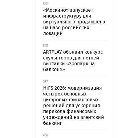
5:54
«Москино» запускает
инфраструктуру для
виртуального продакшена
на базе российских
локаций
5:59
ARTPLAY объявил конкурс
скульпторов для летней
выставки «Зоопарк на
балконе»
7:57
HiFS 2026: модернизация
четырех основных
цифровых финансовых
решений для ускорения
перехода финансовых
учреждений на агентский
банкинг
4:51