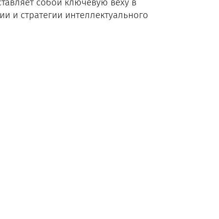
дставляет собой ключевую веху в
и и стратегии интеллектуального