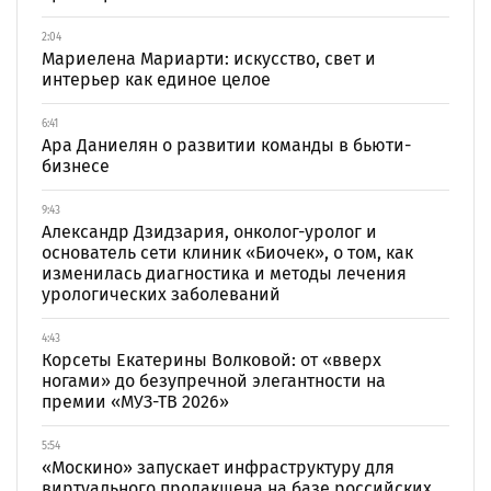
2:04
Мариелена Мариарти: искусство, свет и
интерьер как единое целое
6:41
Ара Даниелян о развитии команды в бьюти-
бизнесе
9:43
Александр Дзидзария, онколог-уролог и
основатель сети клиник «Биочек», о том, как
изменилась диагностика и методы лечения
урологических заболеваний
4:43
Корсеты Екатерины Волковой: от «вверх
ногами» до безупречной элегантности на
премии «МУЗ-ТВ 2026»
5:54
«Москино» запускает инфраструктуру для
виртуального продакшена на базе российских