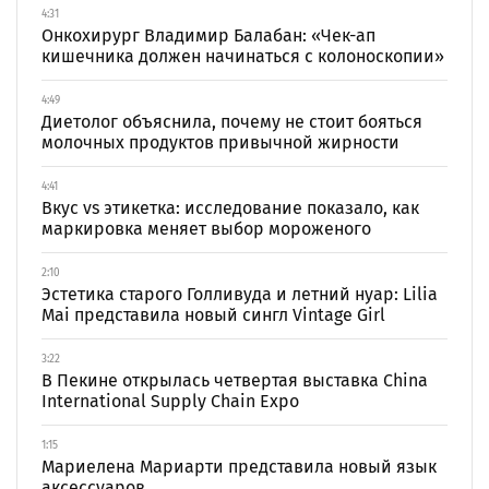
4:31
Онкохирург Владимир Балабан: «Чек-ап
кишечника должен начинаться с колоноскопии»
4:49
Диетолог объяснила, почему не стоит бояться
молочных продуктов привычной жирности
4:41
Вкус vs этикетка: исследование показало, как
маркировка меняет выбор мороженого
2:10
Эстетика старого Голливуда и летний нуар: Lilia
Mai представила новый сингл Vintage Girl
3:22
В Пекине открылась четвертая выставка China
International Supply Chain Expo
1:15
Мариелена Мариарти представила новый язык
аксессуаров