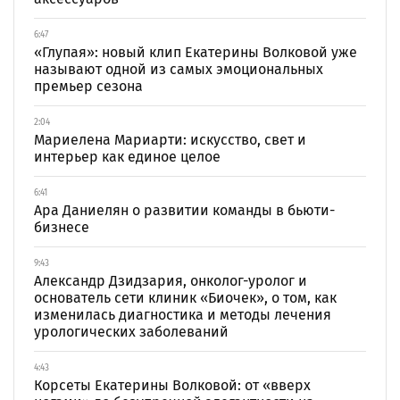
6:47
«Глупая»: новый клип Екатерины Волковой уже
называют одной из самых эмоциональных
премьер сезона
2:04
Мариелена Мариарти: искусство, свет и
интерьер как единое целое
6:41
Ара Даниелян о развитии команды в бьюти-
бизнесе
9:43
Александр Дзидзария, онколог-уролог и
основатель сети клиник «Биочек», о том, как
изменилась диагностика и методы лечения
урологических заболеваний
4:43
Корсеты Екатерины Волковой: от «вверх