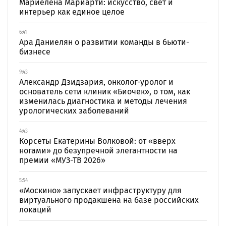
Мариелена Мариарти: искусство, свет и
интерьер как единое целое
6:41
Ара Даниелян о развитии команды в бьюти-
бизнесе
9:43
Александр Дзидзария, онколог-уролог и
основатель сети клиник «Биочек», о том, как
изменилась диагностика и методы лечения
урологических заболеваний
4:43
Корсеты Екатерины Волковой: от «вверх
ногами» до безупречной элегантности на
премии «МУЗ-ТВ 2026»
5:54
«Москино» запускает инфраструктуру для
виртуального продакшена на базе российских
локаций