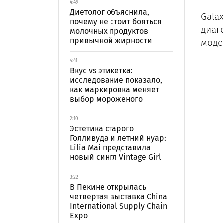
4:49
Диетолог объяснила,
Gala
почему не стоит бояться
диаг
молочных продуктов
привычной жирности
моде
4:41
Вкус vs этикетка:
исследование показало,
как маркировка меняет
выбор мороженого
2:10
Эстетика старого
Голливуда и летний нуар:
Lilia Mai представила
новый сингл Vintage Girl
3:22
В Пекине открылась
четвертая выставка China
International Supply Chain
Expo