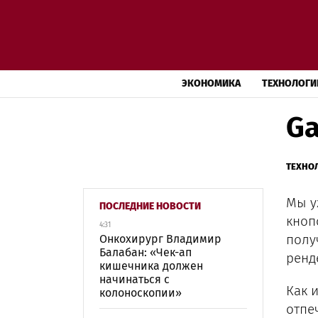
ЭКОНОМИКА
ТЕХНОЛОГИ
Ga
ТЕХНО
Мы у
ПОСЛЕДНИЕ НОВОСТИ
кноп
4:31
полу
Онкохирург Владимир
Балабан: «Чек-ап
ренд
кишечника должен
начинаться с
Как 
колоноскопии»
отпе