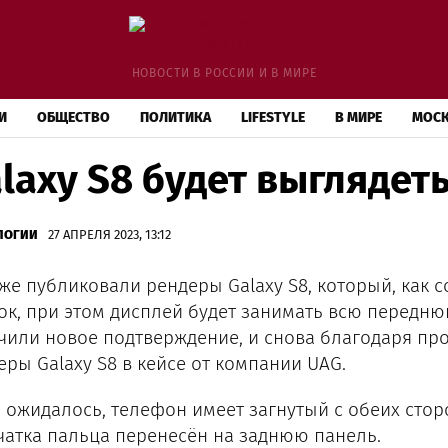
НОВОСТИ В РОССИИ И В МИРЕ
И
ОБЩЕСТВО
ПОЛИТИКА
LIFESTYLE
В МИРЕ
МОС
laxy S8 будет выглядет
ЛОГИИ
27 АПРЕЛЯ 2023, 13:12
же публиковали рендеры Galaxy S8, который, как 
ок, при этом дисплей будет занимать всю переднюю
чили новое подтверждение, и снова благодаря про
еры Galaxy S8 в кейсе от компании UAG.
и ожидалось, телефон имеет загнутый с обеих сторо
чатка пальца перенесён на заднюю панель.