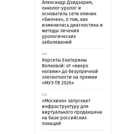
Александр Дзидзария,
онколог-уролог и
основатель сети клиник
«Биочек», о том, как
изменилась диагностика и
методы лечения
урологических
заболеваний
4:43
Корсеты Екатерины
Волковой: от «вверх
ногами» до безупречной
элегантности на премии
«МУЗ-ТВ 2026»
5:54
«Москино» запускает
инфраструктуру для
виртуального продакшена
на базе российских
локаций