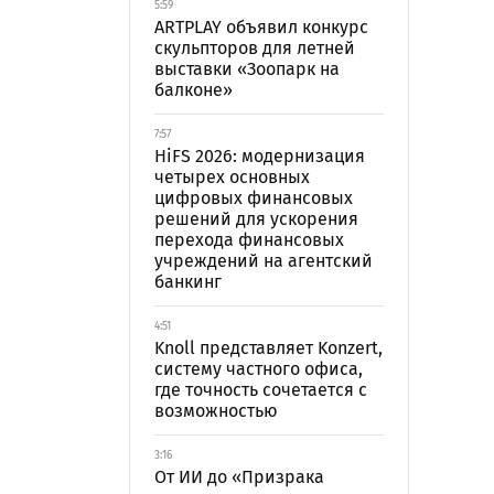
5:59
ARTPLAY объявил конкурс
скульпторов для летней
выставки «Зоопарк на
балконе»
7:57
HiFS 2026: модернизация
четырех основных
цифровых финансовых
решений для ускорения
перехода финансовых
учреждений на агентский
банкинг
4:51
Knoll представляет Konzert,
систему частного офиса,
где точность сочетается с
возможностью
3:16
От ИИ до «Призрака