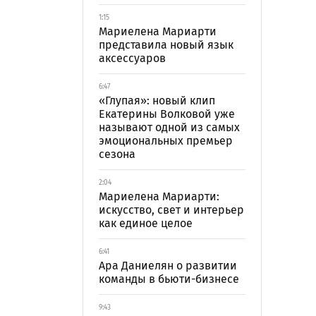
1:15
Мариелена Мариарти
представила новый язык
аксессуаров
6:47
«Глупая»: новый клип
Екатерины Волковой уже
называют одной из самых
эмоциональных премьер
сезона
2:04
Мариелена Мариарти:
искусство, свет и интерьер
как единое целое
6:41
Ара Даниелян о развитии
команды в бьюти-бизнесе
9:43