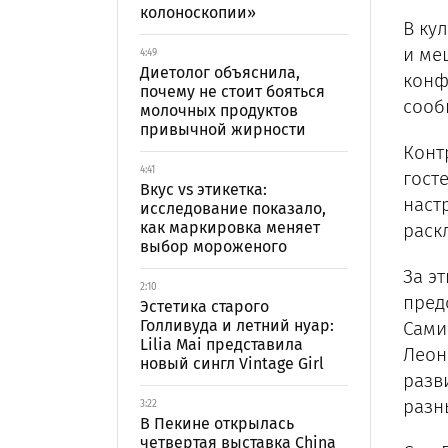
колоноскопии»
В ку
и ме
4:49
Диетолог объяснила,
конф
почему не стоит бояться
сооб
молочных продуктов
привычной жирности
Конт
4:41
гост
Вкус vs этикетка:
наст
исследование показало,
как маркировка меняет
раск
выбор мороженого
За э
2:10
пред
Эстетика старого
Голливуда и летний нуар:
Сами
Lilia Mai представила
Леон
новый сингл Vintage Girl
разв
разн
3:22
В Пекине открылась
четвертая выставка China