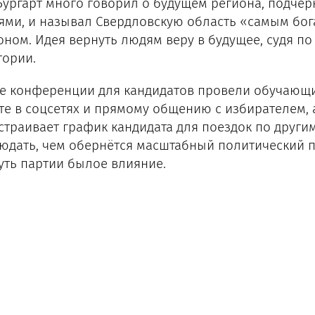
Бургарт много говорил о будущем региона, подчёр
ями, и называл Свердловскую область «самым бо
оном. Идея вернуть людям веру в будущее, судя по
тории.
е конференции для кандидатов провели обучающий
те в соцсетях и прямому общению с избирателем,
страивает график кандидата для поездок по другим
юдать, чем обернётся масштабный политический п
уть партии былое влияние.