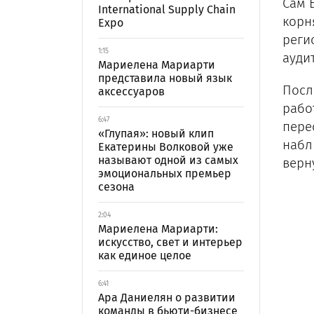
Сам 
International Supply Chain
корн
Expo
реги
1:15
ауди
Мариелена Мариарти
представила новый язык
Посл
аксессуаров
рабо
6:47
пере
«Глупая»: новый клип
набл
Екатерины Волковой уже
называют одной из самых
верн
эмоциональных премьер
сезона
2:04
Мариелена Мариарти:
искусство, свет и интерьер
как единое целое
6:41
Ара Даниелян о развитии
команды в бьюти-бизнесе