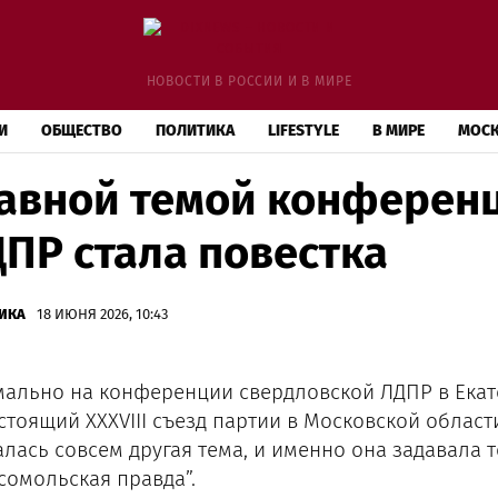
НОВОСТИ В РОССИИ И В МИРЕ
И
ОБЩЕСТВО
ПОЛИТИКА
LIFESTYLE
В МИРЕ
МОС
авной темой конферен
ПР стала повестка
ИКА
18 ИЮНЯ 2026, 10:43
ально на конференции свердловской ЛДПР в Екате
стоящий XXXVIII съезд партии в Московской област
алась совсем другая тема, и именно она задавала
сомольская правда”.