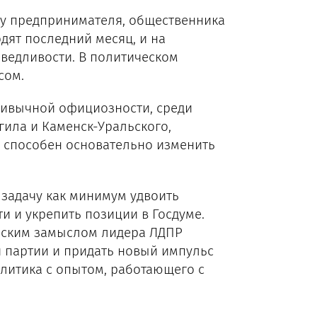
му предпринимателя, общественника
одят последний месяц, и на
ведливости. В политическом
сом.
привычной официозности, среди
гила и Каменск-Уральского,
й способен основательно изменить
т задачу как минимум удвоить
и и укрепить позиции в Госдуме.
еским замыслом лидера ЛДПР
и партии и придать новый импульс
олитика с опытом, работающего с