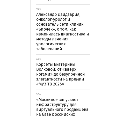
9:43
Александр Дзидзария,
онколог-уролог и
основатель сети клиник
«Биочек», о том, как
изменилась диагностика и
методы лечения
урологических
заболеваний
4:43
Корсеты Екатерины
Волковой: от «вверх
ногами» до безупречной
элегантности на премии
«МУЗ-ТВ 2026»
5:54
«Москино» запускает
инфраструктуру для
виртуального продакшена
на базе российских