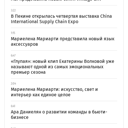
3:22
В Пекине открылась четвертая выставка China
International Supply Chain Expo
1:15
Мариелена Мариарти представила новый язык
аксессуаров
6:47
«Глупая»: новый клип Екатерины Волковой уже
называют одной из самых эмоциональных
премьер сезона
2:04
Мариелена Мариарти: искусство, свет и
интерьер как единое целое
6:41
Ара Даниелян о развитии команды в бьюти-
бизнесе