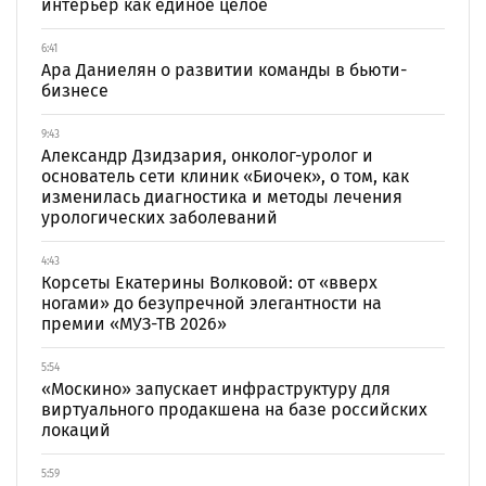
интерьер как единое целое
6:41
Ара Даниелян о развитии команды в бьюти-
бизнесе
9:43
Александр Дзидзария, онколог-уролог и
основатель сети клиник «Биочек», о том, как
изменилась диагностика и методы лечения
урологических заболеваний
4:43
Корсеты Екатерины Волковой: от «вверх
ногами» до безупречной элегантности на
премии «МУЗ-ТВ 2026»
5:54
«Москино» запускает инфраструктуру для
виртуального продакшена на базе российских
локаций
5:59