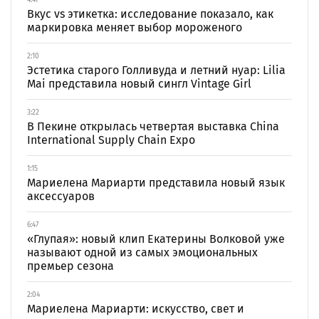
4:41
Вкус vs этикетка: исследование показало, как
маркировка меняет выбор мороженого
2:10
Эстетика старого Голливуда и летний нуар: Lilia
Mai представила новый сингл Vintage Girl
3:22
В Пекине открылась четвертая выставка China
International Supply Chain Expo
1:15
Мариелена Мариарти представила новый язык
аксессуаров
6:47
«Глупая»: новый клип Екатерины Волковой уже
называют одной из самых эмоциональных
премьер сезона
2:04
Мариелена Мариарти: искусство, свет и