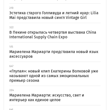
2:10
Эстетика старого Голливуда и летний нуар: Lilia
Mai представила новый сингл Vintage Girl
3:22
В Пекине открылась четвертая выставка China
International Supply Chain Expo
1:15
Мариелена Мариарти представила новый язык
аксессуаров
6:47
«Глупая»: новый клип Екатерины Волковой уже
называют одной из самых эмоциональных
премьер сезона
2:04
Мариелена Мариарти: искусство, свет и
интерьер как единое целое
6:41