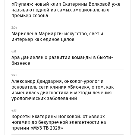
«Глупая»: новый клип Екатерины Волковой уже
называют одной из самых эмоциональных
премьер сезона
2:04
Мариелена Мариарти: искусство, свет и
интерьер как единое целое
6:41
Ара Даниелян о развитии команды в бьюти-
бизнесе
9:43
Александр Дзидзария, онколог-уролог и
основатель сети клиник «Биочек», о том, как
изменилась диагностика и методы лечения
урологических заболеваний
4:43
Корсеты Екатерины Волковой: от «вверх
ногами» до безупречной элегантности на
премии «МУЗ-ТВ 2026»