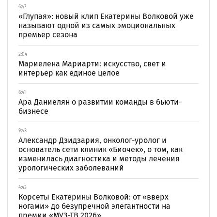
6:47
«Глупая»: новый клип Екатерины Волковой уже
называют одной из самых эмоциональных
премьер сезона
2:04
Мариелена Мариарти: искусство, свет и
интерьер как единое целое
6:41
Ара Даниелян о развитии команды в бьюти-
бизнесе
9:43
Александр Дзидзария, онколог-уролог и
основатель сети клиник «Биочек», о том, как
изменилась диагностика и методы лечения
урологических заболеваний
4:43
Корсеты Екатерины Волковой: от «вверх
ногами» до безупречной элегантности на
премии «МУЗ-ТВ 2026»