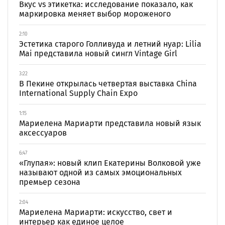
Вкус vs этикетка: исследование показало, как
маркировка меняет выбор мороженого
2:10
Эстетика старого Голливуда и летний нуар: Lilia
Mai представила новый сингл Vintage Girl
3:22
В Пекине открылась четвертая выставка China
International Supply Chain Expo
1:15
Мариелена Мариарти представила новый язык
аксессуаров
6:47
«Глупая»: новый клип Екатерины Волковой уже
называют одной из самых эмоциональных
премьер сезона
2:04
Мариелена Мариарти: искусство, свет и
интерьер как единое целое