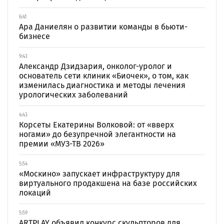
6:41
Ара Даниелян о развитии команды в бьюти-
бизнесе
9:43
Александр Дзидзария, онколог-уролог и
основатель сети клиник «Биочек», о том, как
изменилась диагностика и методы лечения
урологических заболеваний
4:43
Корсеты Екатерины Волковой: от «вверх
ногами» до безупречной элегантности на
премии «МУЗ-ТВ 2026»
5:54
«Москино» запускает инфраструктуру для
виртуального продакшена на базе российских
локаций
5:59
ARTPLAY объявил конкурс скульпторов для