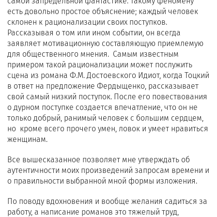
самой запредельной фантастике. Такому феномену
есть довольно простое объяснение; каждый человек
склонен к рационализации своих поступков.
Рассказывая о том или ином событии, он всегда
заявляет мотивационную составляющую приемлемую
для общественного мнения. Самым известным
примером такой рационализации может послужить
сцена из романа Ф.М. Достоевского Идиот, когда Тоцкий
в ответ на предложение Фердыщенко, рассказывает
свой самый низкий поступок. После его повествования
о дурном поступке создается впечатление, что он не
только добрый, ранимый человек с большим сердцем,
но кроме всего прочего умен, ловок и умеет нравиться
женщинам.
Все вышесказанное позволяет мне утверждать об
аутентичности моих произведений запросам времени и
о правильности выбранной мной формы изложения.
По поводу вдохновения и вообще желания садиться за
работу, а написание романов это тяжелый труд,