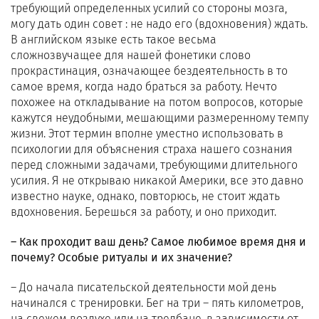
требующий определенных усилий со стороны мозга,
могу дать один совет : не надо его (вдохновения) ждать.
В английском языке есть такое весьма
сложнозвучащее для нашей фонетики слово
прокрастинация, означающее бездеятельность в то
самое время, когда надо браться за работу. Нечто
похожее на откладывание на потом вопросов, которые
кажутся неудобными, мешающими размеренному темпу
жизни. Этот термин вполне уместно использовать в
психологии для объяснения страха нашего сознания
перед сложными задачами, требующими длительного
усилия. Я не открываю никакой Америки, все это давно
известно науке, однако, повторюсь, не стоит ждать
вдохновения. Берешься за работу, и оно приходит.
– Как проходит ваш день? Самое любимое время дня и
почему? Особые ритуалы и их значение?
– До начала писательской деятельности мой день
начинался с тренировки. Бег на три – пять километров,
на свежем воздухе или на тредбане, в зависимости от