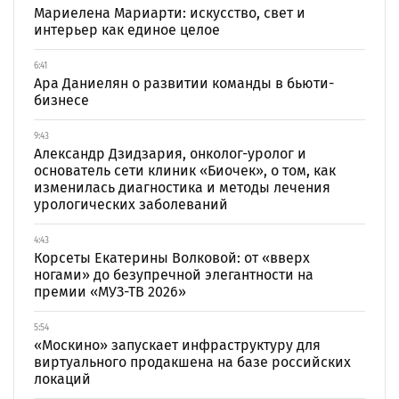
Мариелена Мариарти: искусство, свет и
интерьер как единое целое
6:41
Ара Даниелян о развитии команды в бьюти-
бизнесе
9:43
Александр Дзидзария, онколог-уролог и
основатель сети клиник «Биочек», о том, как
изменилась диагностика и методы лечения
урологических заболеваний
4:43
Корсеты Екатерины Волковой: от «вверх
ногами» до безупречной элегантности на
премии «МУЗ-ТВ 2026»
5:54
«Москино» запускает инфраструктуру для
виртуального продакшена на базе российских
локаций