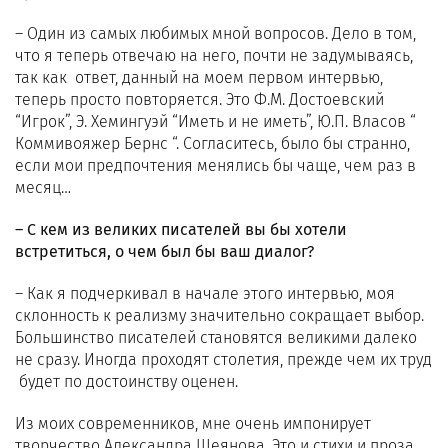
– Один из самых любимых мной вопросов. Дело в том,
что я теперь отвечаю на него, почти не задумываясь,
так как ответ, данный на моем первом интервью,
теперь просто повторяется. Это Ф.М. Достоевский
“Игрок”, Э. Хемингуэй “Иметь и не иметь”, Ю.П. Власов “
Коммивояжер Бернс “. Согласитесь, было бы странно,
если мои предпочтения менялись бы чаще, чем раз в
месяц…
– С кем из великих писателей вы бы хотели
встретиться, о чем был бы ваш диалог?
– Как я подчеркивал в начале этого интервью, моя
склонность к реализму значительно сокращает выбор.
Большинство писателей становятся великими далеко
не сразу. Иногда проходят столетия, прежде чем их труд
будет по достоинству оценен.
Из моих современников, мне очень импонирует
творчество Александра Шеянова. Это и стихи и проза,