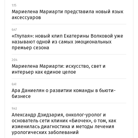
1:15
Мариелена Мариарти представила новый язык
аксессуаров
6:47
«Глупая»: новый клип Екатерины Волковой уже
называют одной из самых эмоциональных
премьер сезона
2:04
Мариелена Мариарти: искусство, свет и
интерьер как единое целое
6:41
Ара Даниелян о развитии команды в бьюти-
бизнесе
9:43
Александр Дзидзария, онколог-уролог и
основатель сети клиник «Биочек», о том, как
изменилась диагностика и методы лечения
урологических заболеваний