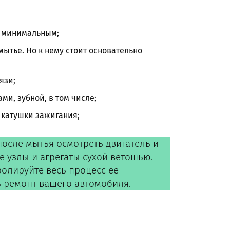
ь минимальным;
мытье. Но к нему стоит основательно
язи;
и, зубной, в том числе;
 катушки зажигания;
после мытья осмотреть двигатель и
е узлы и агрегаты сухой ветошью.
ролируйте весь процесс ее
ь ремонт вашего автомобиля.