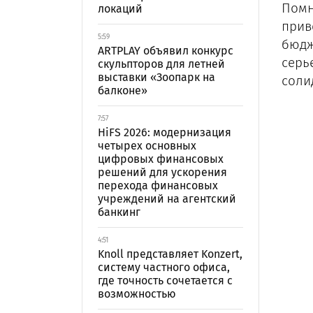
Помн
локаций
прив
5:59
бюдж
ARTPLAY объявил конкурс
серь
скульпторов для летней
выставки «Зоопарк на
соли
балконе»
7:57
HiFS 2026: модернизация
четырех основных
цифровых финансовых
решений для ускорения
перехода финансовых
учреждений на агентский
банкинг
4:51
Knoll представляет Konzert,
систему частного офиса,
где точность сочетается с
возможностью