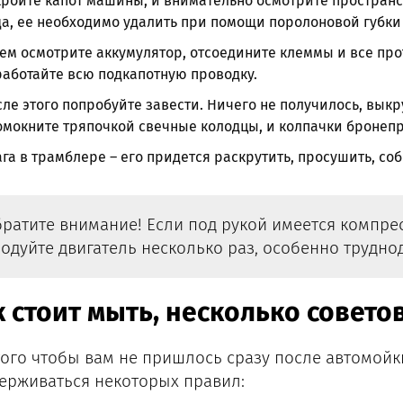
ройте капот машины, и внимательно осмотрите пространст
а, ее необходимо удалить при помощи поролоновой губки
ем осмотрите аккумулятор, отсоедините клеммы и все про
аботайте всю подкапотную проводку.
ле этого попробуйте завести. Ничего не получилось, выкр
мокните тряпочкой свечные колодцы, и колпачки бронеп
га в трамблере – его придется раскрутить, просушить, соб
ратите внимание! Если под рукой имеется компрес
одуйте двигатель несколько раз, особенно трудно
 стоит мыть, несколько совето
того чтобы вам не пришлось сразу после автомойки
ерживаться некоторых правил: