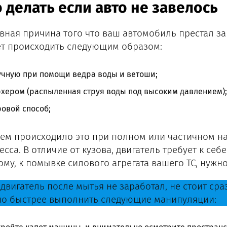
 делать если авто не завелось
вная причина того что ваш автомобиль престал за
т происходить следующим образом:
учную при помощи ведра воды и ветоши;
хером (распыленная струя воды под высоким давлением);
овой способ;
ем происходило это при полном или частичном н
сса. В отличие от кузова, двигатель требует к себ
ому, к помывке силового агрегата вашего ТС, нужн
двигатель после мытья не заработал, не стоит сраз
о быстрее выполнить следующие манипуляции: