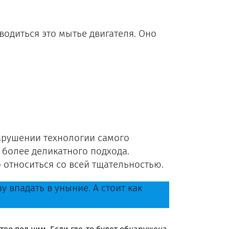
водиться это мытье двигателя. Оно
арушении технологии самого
е более деликатного подхода.
о относиться со всей тщательностью.
у впадать в уныние. А стоит как