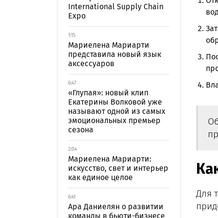
Отк
International Supply Chain
вод
Expo
Зат
1:15
обр
Мариелена Мариарти
представила новый язык
Пос
аксессуаров
про
6:47
Вла
«Глупая»: новый клип
Екатерины Волковой уже
называют одной из самых
эмоциональных премьер
Об
сезона
пр
2:04
Мариелена Мариарти:
Как
искусство, свет и интерьер
как единое целое
Для 
6:41
прид
Ара Даниелян о развитии
команды в бьюти-бизнесе