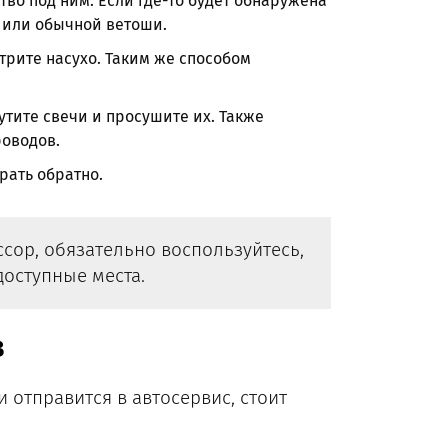
во под ним. Если где-то будет обнаружена
 или обычной ветоши.
трите насухо. Таким же способом
утите свечи и просушите их. Также
роводов.
рать обратно.
сор, обязательно воспользуйтесь,
доступные места.
в
 отправится в автосервис, стоит