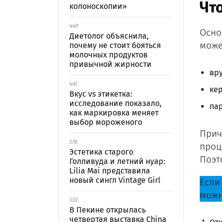
Что
колоноскопии»
4:49
Осно
Диетолог объяснила,
може
почему не стоит бояться
молочных продуктов
привычной жирности
вр
4:41
кер
Вкус vs этикетка:
исследование показало,
пар
как маркировка меняет
выбор мороженого
Прич
2:10
проце
Эстетика старого
Поэт
Голливуда и летний нуар:
Lilia Mai представила
новый сингл Vintage Girl
Если 
можн
3:22
В Пекине открылась
четвертая выставка China