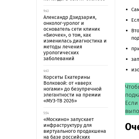
Сам
9:43
Александр Дзидзария,
Ес
онколог-уролог и
основатель сети клиник
Вто
«Биочек», о том, как
под
изменилась диагностика и
методы лечения
при
урологических
заболеваний
зап
изо
4:43
Корсеты Екатерины
Волковой: от «вверх
Чтоб
ногами» до безупречной
подк
элегантности на премии
«МУЗ-ТВ 2026»
Если
выпо
5:54
«Москино» запускает
Оч
инфраструктуру для
виртуального продакшена
на базе российских