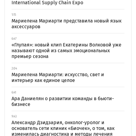
International Supply Chain Expo
1:15
Мариелена Мариарти представила новый язык
аксессуаров
6:47
«Глупая»: новый клип Екатерины Волковой уже
называют одной из самых эмоциональных
премьер сезона
2:04
Мариелена Мариарти: искусство, свет и
интерьер как единое целое
6:41
Ара Даниелян о развитии команды в бьюти-
бизнесе
9:43
Александр Дзидзария, онколог-уролог и
основатель сети клиник «Биочек», о том, как
изменилась диагностика и методы лечения